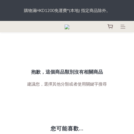
根據香港法律，不得於業務過程中，向未成年人士售賣或供應令人
購物滿HKD1200免運費*(本地) 指定商品除外。
醺醉的酒類。
登記成為會員，從此於THE M.C.店內、網店、酒吧消費，即可輕鬆
獲取積分，積分更可當錢用。
根據香港法律，不得於業務過程中，向未成年人士售賣或供應令人
醺醉的酒類。
抱歉，這個商品類別沒有相關商品
建議您，選擇其他分類或者使用關鍵字搜尋
您可能喜歡...