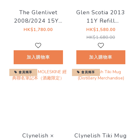
The Glenlivet
Glen Scotia 2013
2008/2024 15YO
11Y Refill
62.1% - The
Demerara Rum
HK$1,780.00
HK$1,580.00
Distillery Reserve
Finish 20/329-15
HK$1,680.00
Collection (200
57.0%
Year Anniversary
加入購物車
加入購物車
Edition)
會員獨享
會員獨享
Clynelish ×
Clynelish Tiki Mug