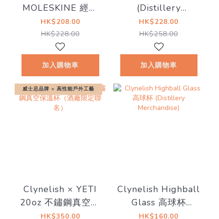
MOLESKINE 經典
(Distillery
聯名筆記本（酒廠
Merchandise)
HK$208.00
HK$228.00
限定）
HK$228.00
HK$258.00
加入購物車
加入購物車
威士忌品牌 × 高性能戶外工藝
Clynelish × YETI
Clynelish Highball
20oz 不鏽鋼真空保
Glass 高球杯
溫杯（酒廠限定聯
(Distillery
HK$350.00
HK$160.00