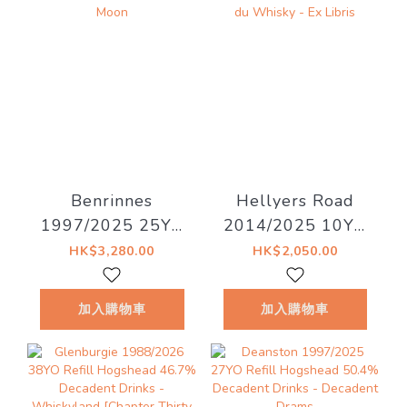
Benrinnes
Hellyers Road
1997/2025 25YO
2014/2025 10YO
47.3% LMDW
Oloroso Sherry
HK$3,280.00
HK$2,050.00
Artist #15 The
#14129.09 58.1%
Dark Side of the
La Maison du
加入購物車
加入購物車
Moon
Whisky - Ex Libris