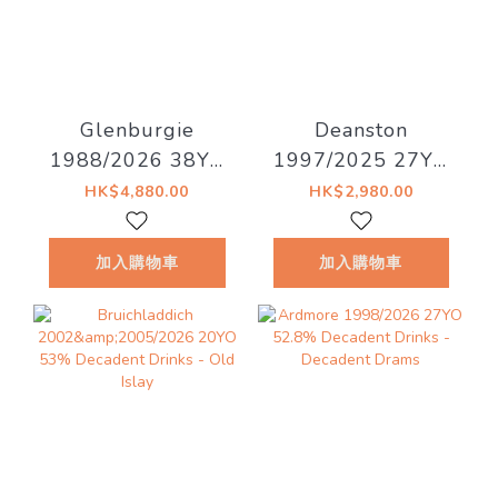
Glenburgie
Deanston
1988/2026 38YO
1997/2025 27YO
Refill Hogshead
Refill Hogshead
HK$4,880.00
HK$2,980.00
46.7% Decadent
50.4% Decadent
Drinks -
Drinks - Decadent
加入購物車
加入購物車
Whiskyland
Drams
[Chapter Thirty
Two]