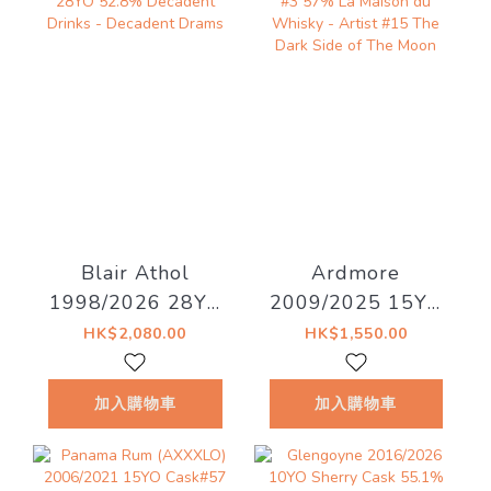
右到貨！
Blair Athol
Ardmore
1998/2026 28YO
2009/2025 15YO
52.8% Decadent
#3 57% La Maison
HK$2,080.00
HK$1,550.00
Drinks - Decadent
du Whisky - Artist
Drams
#15 The Dark Side
加入購物車
加入購物車
of The Moon