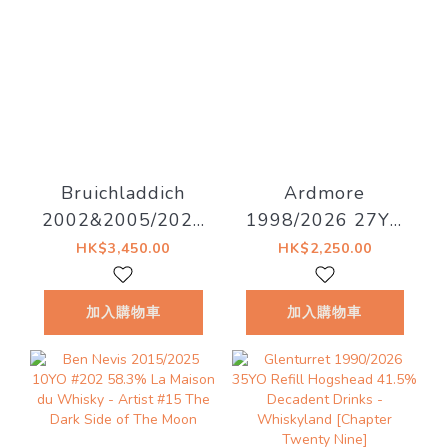
Bruichladdich
Ardmore
2002&2005/2026
1998/2026 27YO
20YO 53%
52.8% Decadent
HK$3,450.00
HK$2,250.00
Decadent Drinks -
Drinks - Decadent
Old Islay
Drams
加入購物車
加入購物車