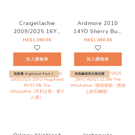
Craigellachie
Ardmore 2010
2009/2025 16YO
14YO Sherry Butt
Rum Barrel
#5460 56.7% The
HK$1,380.00
HK$1,080.00
C#3568 53.6%
Whiskyfind《Bar
The
Talk - An Tigh
加入購物車
加入購物車
Whiskyfind《水滸
Seinnse》現金價
傳 - 花和尚 魯智
$990
抵飲嘅 Highland Park！
海風鹹感與石楠花蜜
深》