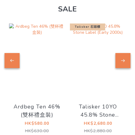
SALE
Talisker 石頭標
Ardbeg Ten 46%
Talisker 10YO
(雙杯禮盒裝)
45.8% Stone
Label (Early
HK$580.00
HK$2,680.00
2000s)
HK$630.00
HK$2,880.00