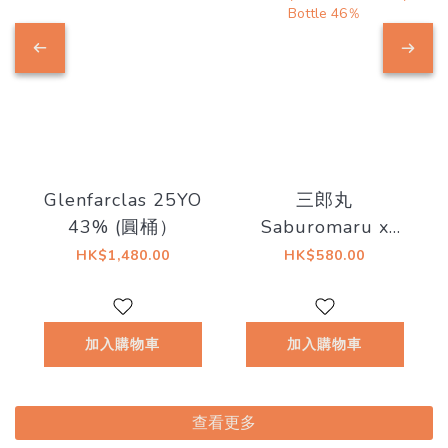
Glenfarclas 25YO
三郎丸
43% (圓桶）
Saburomaru x
GUILTY GEAR
HK$1,480.00
HK$580.00
25th Anniversary
Blended Whiskey
25th Anniversary
加入購物車
加入購物車
Bottle 46％
查看更多