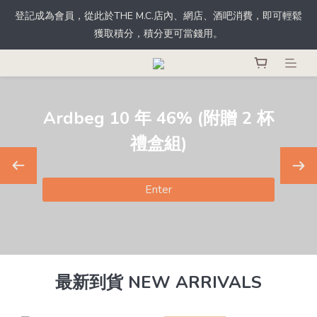
登記成為會員，從此於THE M.C.店內、網店、酒吧消費，即可輕鬆
根據香港法律，不得於業務過程中，向未成年人士售賣或供應令人
獲取積分，積分更可當錢用。
醺醉的酒類。
根據香港法律，不得於業務過程中，向未成年人士售賣或供應令人
醺醉的酒類。
dbeg 10 年 46% (附贈 2 杯
禮盒組)
Enter
最新到貨 NEW ARRIVALS