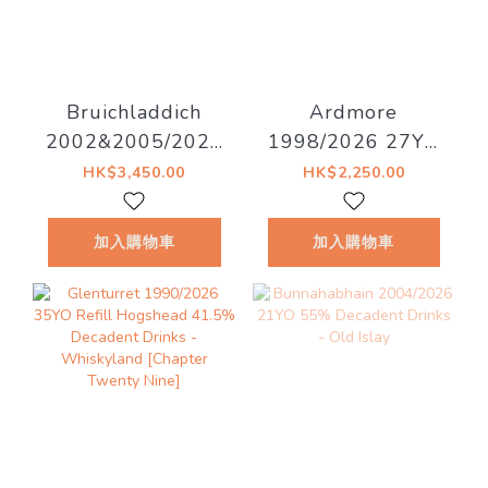
Bruichladdich
Ardmore
2002&2005/2026
1998/2026 27YO
20YO 53%
52.8% Decadent
HK$3,450.00
HK$2,250.00
Decadent Drinks -
Drinks - Decadent
Old Islay
Drams
加入購物車
加入購物車