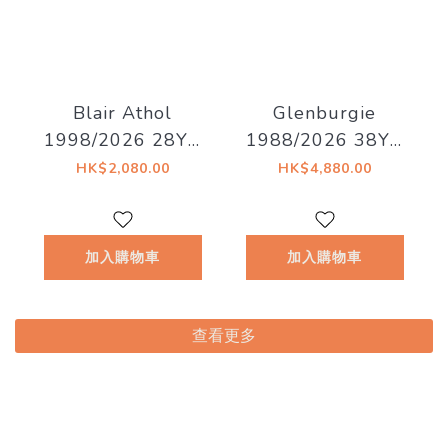
Blair Athol
Glenburgie
1998/2026 28YO
1988/2026 38YO
52.8% Decadent
Refill Hogshead
HK$2,080.00
HK$4,880.00
Drinks - Decadent
46.7% Decadent
Drams
Drinks -
Whiskyland
加入購物車
加入購物車
[Chapter Thirty
Two]
查看更多