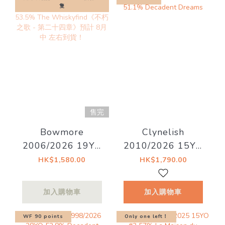
隻
售完
Bowmore
Clynelish
2006/2026 19YO
2010/2026 15YO
Bourbon Barrel
51.1% Decadent
HK$1,580.00
HK$1,790.00
#571 53.5% The
Dreams
Whiskyfind《不朽
加入購物車
加入購物車
之歌 - 第二十四
章》預計 8月中 左
WF 90 points
Only one left！