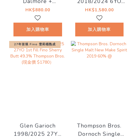
Dalmore +
2018/2024 6YO
Teaninich) 12YO
#56 56.5%
HK$880.00
HK$1,580.00
50% Thompson
Bottled for The
Bros.
MaltCask & Marc
加入購物車
加入購物車
27年首填 Fino 雪莉桶熟成
Glen Garioch
Thompson Bros.
1998/2025 27YO
Dornoch Single