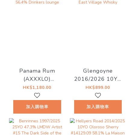
Panama Rum
Glengoyne
(AXXXLO)
2016/2026 10YO
2006/2021 15YO
Sherry Cask
HK$1,180.00
HK$899.00
Cask#57 56.4%
55.1% East
Drinkers lounge
Village Whisky
加入購物車
加入購物車