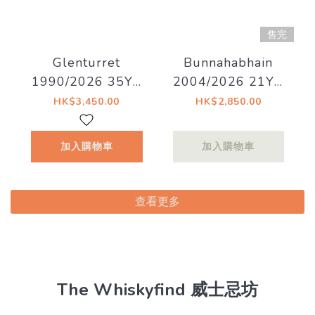
售完
Glenturret
Bunnahabhain
1990/2026 35YO
2004/2026 21YO
Refill Hogshead
55% Decadent
HK$3,450.00
HK$2,850.00
41.5% Decadent
Drinks - Old Islay
Drinks -
加入購物車
加入購物車
Whiskyland
[Chapter Twenty
Nine]
查看更多
The Whiskyfind 威士忌坊