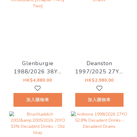
Glenburgie
Deanston
1988/2026 38YO
1997/2025 27YO
Refill Hogshead
Refill Hogshead
HK$4,880.00
HK$2,980.00
46.7% Decadent
50.4% Decadent
Drinks -
Drinks - Decadent
加入購物車
加入購物車
Whiskyland
Drams
[Chapter Thirty
Two]