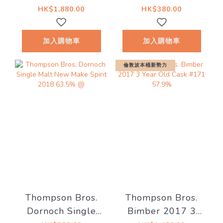
1st Fill Fino
Malt New Make
HK$1,880.00
HK$380.00
Sherry Butt 49.3%
Spirit 2019 60%
Thompson Bros.
@
加入購物車
加入購物車
(現金價 $1780）
倫敦波本桶新勢力
Thompson Bros.
Thompson Bros.
Dornoch Single
Bimber 2017 3