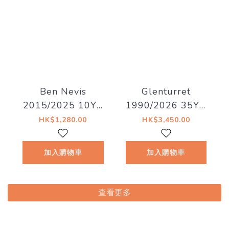
Ben Nevis
Glenturret
2015/2025 10YO
1990/2026 35YO
#202 58.3% La
Refill Hogshead
HK$1,280.00
HK$3,450.00
Maison du Whisky
41.5% Decadent
- Artist #15 The
Drinks -
加入購物車
加入購物車
Dark Side of The
Whiskyland
Moon
[Chapter Twenty
Nine]
查看更多