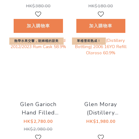
名）
Merchandise)
HK$380.00
HK$180.00
加入購物車
加入購物車
熱帶水果交響，朗姆桶的甜美
單桶雪莉熟成！
Glen Garioch
Glen Moray
Hand Filled
(Distillery
2012/2023 Rum
Bottling) 2006
HK$2,780.00
HK$1,980.00
Cask 58.9%
16YO Refill
HK$2,980.00
Oloroso 60.9%