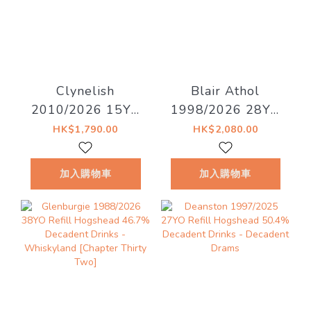
Clynelish
Blair Athol
2010/2026 15YO
1998/2026 28YO
51.1% Decadent
52.8% Decadent
HK$1,790.00
HK$2,080.00
Dreams
Drinks - Decadent
Drams
加入購物車
加入購物車