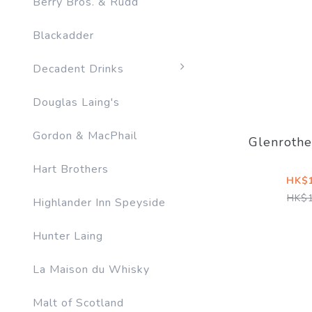
Berry Bros. & Rudd
Blackadder
Decadent Drinks
Douglas Laing's
Gordon & MacPhail
Glenroth
Hart Brothers
HK$1
HK$1
Highlander Inn Speyside
Hunter Laing
La Maison du Whisky
Malt of Scotland