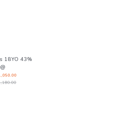
es 18YO 43%
@
,050.00
,180.00