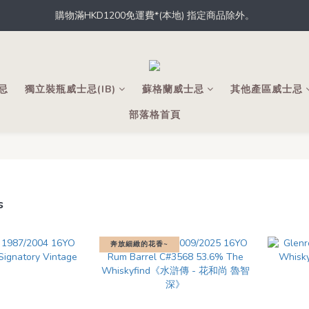
購物滿HKD1200免運費*(本地) 指定商品除外。
據香港法律，不得於業務過程中，向未成年人士售賣或供應令人醺醉的酒
員，從此於THE M.C.店內、網店、酒吧消費，即可輕鬆獲取積分，積分
據香港法律，不得於業務過程中，向未成年人士售賣或供應令人醺醉的酒
士忌
獨立裝瓶威士忌(IB)
蘇格蘭威士忌
其他產區威士忌
部落格首頁
s
奔放細緻的花香~