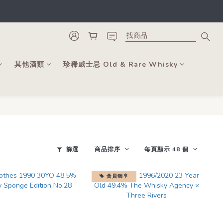
類。
更可當錢用。
類。
其他酒類
珍稀威士忌 Old & Rare Whisky
篩選
商品排序
每頁顯示 48 個
會員獨享