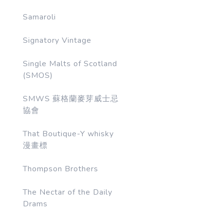
Samaroli
Signatory Vintage
Single Malts of Scotland
(SMOS)
SMWS 蘇格蘭麥芽威士忌
協會
That Boutique-Y whisky
漫畫標
Thompson Brothers
The Nectar of the Daily
Drams