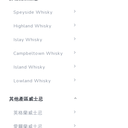
Speyside Whisky
Highland Whisky
Islay Whisky
Campbeltown Whisky
Island Whisky
Lowland Whisky
其他產區威士忌
英格蘭威士忌
愛爾蘭威士忌