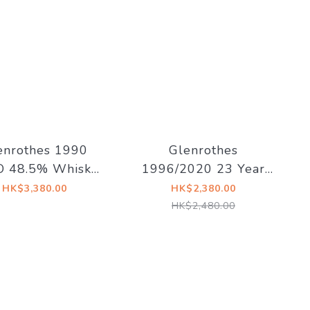
enrothes 1990
Glenrothes
O 48.5% Whisky
1996/2020 23 Year
ge Edition No.28
Old 49.4% The
HK$3,380.00
HK$2,380.00
Whisky Agency ×
HK$2,480.00
Three Rivers