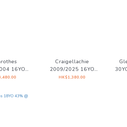
rothes
Craigellachie
Gl
004 16YO
2009/2025 16YO
30Y
3 54.8%
Rum Barrel C#3568
Spon
,480.00
HK$1,380.00
ry Vintage
53.6% The
Whiskyfind《水滸傳 -
花和尚 魯智深》