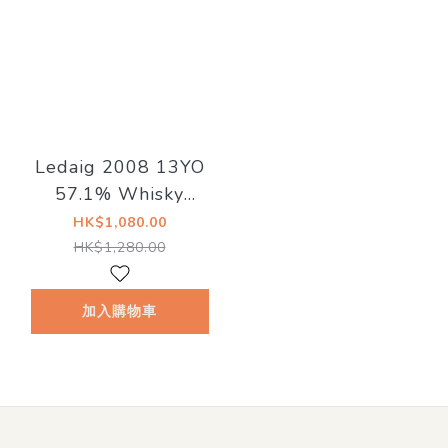
Ledaig 2008 13YO
57.1% Whisky
Sponge Edition
HK$1,080.00
No.34
HK$1,280.00
加入購物車