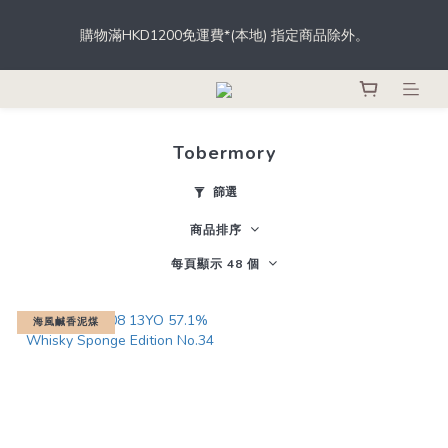
根據香港法律，不得於業務過程中，向未成年人士售賣或供應令人
購物滿HKD1200免運費*(本地) 指定商品除外。
醺醉的酒類。
登記成為會員，從此於THE M.C.店內、網店、酒吧消費，即可輕鬆
獲取積分，積分更可當錢用。
Tobermory
根據香港法律，不得於業務過程中，向未成年人士售賣或供應令人
醺醉的酒類。
篩選
商品排序
每頁顯示 48 個
海風鹹香泥煤