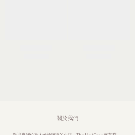
關於我們
歡迎來到位於太子酒吧街的小店 - The MaltCask 麥芽堂 。