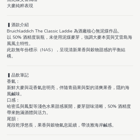
大麥純粹表現
▍酒款介紹
Bruichladdich The Classic Laddie 為酒廠核心無泥煤作品。
以 50% 酒精度裝瓶，未使用泥煤麥芽，強調大麥本質與艾雷島海
風風土特性。
此款無年份標示（NAS），呈現清新果香與穀物甜感的平衡結
構。
▍品飲筆記
香氣：
新鮮大麥與花香氣息明亮，伴隨青蘋果與梨的清爽果香，隱約海
風鹹味。
口感：
哈密瓜與鳳梨等淺色水果甜感展開，麥芽甜味清晰，50% 酒精度
帶來飽滿酒體與活力。
尾韻：
尾段乾淨悠長，果香與穀物氣息延續，帶淡雅海岸鹹感。