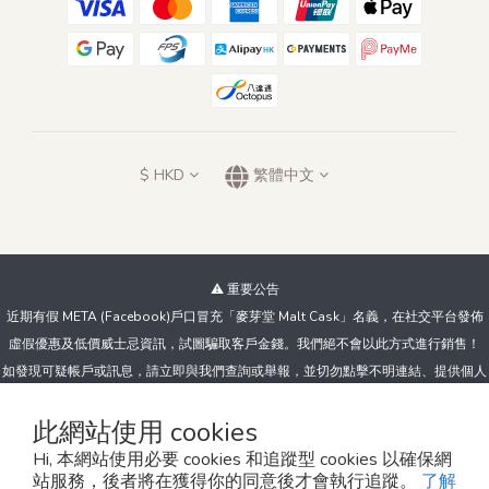
$
HKD
繁體中文
⚠️ 重要公告
近期有假 META (Facebook)戶口冒充「麥芽堂 Malt Cask」名義，在社交平台發佈
虛假優惠及低價威士忌資訊，試圖騙取客戶金錢。我們絕不會以此方式進行銷售！
如發現可疑帳戶或訊息，請立即與我們查詢或舉報，並切勿點擊不明連結、提供個人
資料或向陌生帳戶付款。
此網站使用 cookies
Hi, 本網站使用必要 cookies 和追蹤型 cookies 以確保網
Copyright© 2024 The MaltCask 麥芽堂
站服務，後者將在獲得你的同意後才會執行追蹤。
了解