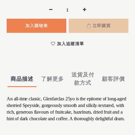
加入購物車
立即購買
加入追蹤清單
送貨及付
商品描述
了解更多
顧客評價
款方式
An all-time classic, Glenfarclas 25yo is the epitome of long-aged
sherried Speyside, gorgeously smooth and silkily-textured, with
rich, generous flavours of fruitcake, hazelnuts, dried fruit and a
hint of dark chocolate and coffee. A thoroughly delightful dram.