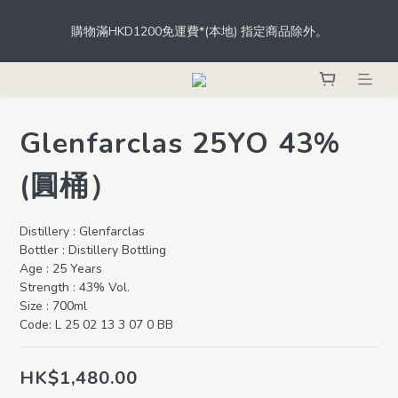
根據香港法律，不得於業務過程中，向未成年人士售賣或供應令人
購物滿HKD1200免運費*(本地) 指定商品除外。
醺醉的酒類。
登記成為會員，從此於THE M.C.店內、網店、酒吧消費，即可輕鬆
獲取積分，積分更可當錢用。
Glenfarclas 25YO 43%
根據香港法律，不得於業務過程中，向未成年人士售賣或供應令人
醺醉的酒類。
(圓桶）
Distillery : Glenfarclas
Bottler : Distillery Bottling 
Age : 25 Years
Strength : 43% Vol.
Size : 700ml
Code: L 25 02 13 3 07 0 BB
HK$1,480.00