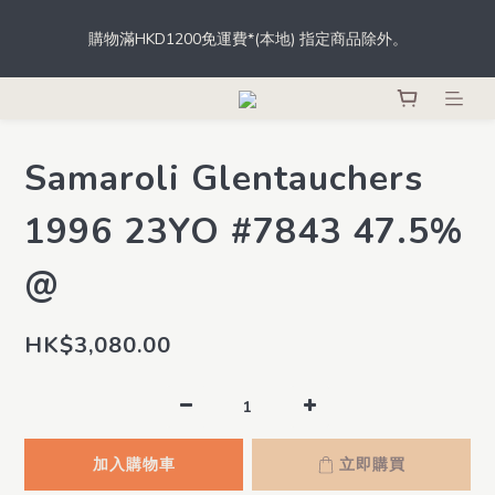
根據香港法律，不得於業務過程中，向未成年人士售賣或供應令人
購物滿HKD1200免運費*(本地) 指定商品除外。
醺醉的酒類。
登記成為會員，從此於THE M.C.店內、網店、酒吧消費，即可輕鬆
獲取積分，積分更可當錢用。
Samaroli Glentauchers
根據香港法律，不得於業務過程中，向未成年人士售賣或供應令人
醺醉的酒類。
1996 23YO #7843 47.5%
@
HK$3,080.00
加入購物車
立即購買