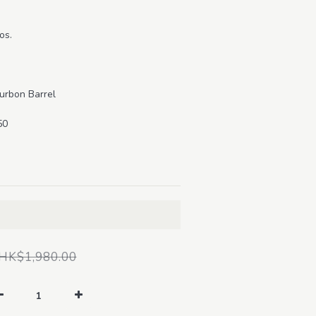
os.
urbon Barrel
50
HK$1,980.00