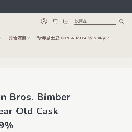
類。
更可當錢用。
類。
其他酒類
珍稀威士忌 Old & Rare Whisky
立即購買
n Bros. Bimber
ear Old Cask
.9%