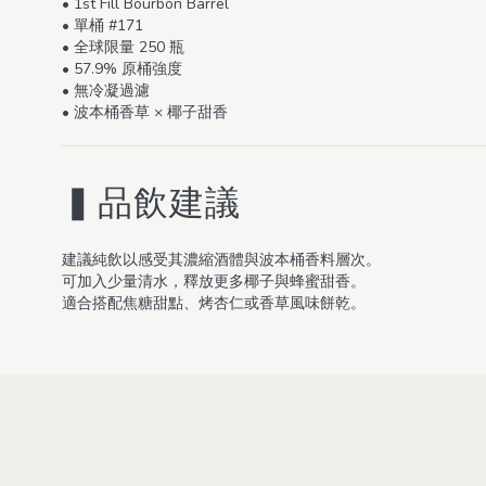
• 1st Fill Bourbon Barrel
• 單桶 #171
• 全球限量 250 瓶
• 57.9% 原桶強度
• 無冷凝過濾
• 波本桶香草 × 椰子甜香
▍品飲建議
建議純飲以感受其濃縮酒體與波本桶香料層次。
可加入少量清水，釋放更多椰子與蜂蜜甜香。
適合搭配焦糖甜點、烤杏仁或香草風味餅乾。