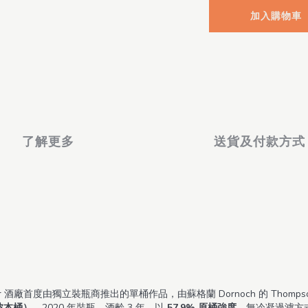
加入購物車
了解更多
送貨及付款方式
er 酒廠首度由獨立裝瓶商推出的單桶作品，由蘇格蘭 Dornoch 的 Thompson
填充波本桶）
，2020 年裝瓶，酒齡 3 年，以
57.9% 原桶強度
、無冷凝過濾方