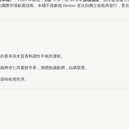
在國際市場嶄露頭角。本桶不僅象徵 Bimber 首次由獨立裝瓶商發行，更在 Wh
來的香草與木質香料調性平衡而濃郁。
交織烤杏仁與薑餅辛香，酒體飽滿黏稠，結構緊實。
質甜味收尾乾淨。
）