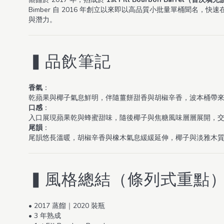
Bimber 自 2016 年創立以來即以高品質小批量單桶聞名，快速
與潛力。
▍品飲筆記
香氣
：
乾蘋果與椰子氣息鮮明，伴隨薑餅甜香與胡椒辛香，波本桶帶
口感
：
入口展現蘋果乾與蜂蜜甜味，隨後椰子與焦糖風味層層展開，
尾韻
：
尾韻悠長溫暖，胡椒辛香與橡木氣息緩緩延伸，椰子與淡雅木
▍風格總結（條列式重點
• 2017 蒸餾｜2020 裝瓶
• 3 年熟成