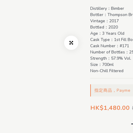
Distillery：Bimber
Bottler：Thompson Br
Vintage：2017
Bottled：2020
Age：3 Years Old
Cask Type：1st Fill Bo
Cask Number：#171
Number of Bottles：2
Strength：57.9% Vol.
Size：700ml
Non-Chill Filtered
指定商品，Payme
HK$1,480.00