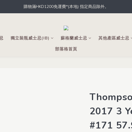
購物滿HKD1200免運費*(本地) 指定商品除外。
據香港法律，不得於業務過程中，向未成年人士售賣或供應令人醺醉的酒
員，從此於THE M.C.店內、網店、酒吧消費，即可輕鬆獲取積分，積分
據香港法律，不得於業務過程中，向未成年人士售賣或供應令人醺醉的酒
士忌
獨立裝瓶威士忌(IB)
蘇格蘭威士忌
其他產區威士忌
部落格首頁
Thompso
2017 3 Y
#171 57