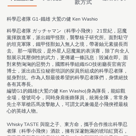
款方式
科學忍者隊 G1-鐵雄 大鷲の健 Ken Washio
科學忍者隊 ガッチャマン（科學小飛俠） 21世紀，惡魔
黨揮旗進軍，派出鐵甲怪獸，襲擊核子研究所。面對駐守
的坦克軍隊，鐵甲怪獸如入無人之境，帶著鈾元素揚長而
去。 那一場戰役，是外星人惡魔黨的表演賽，除了向全人
類展示其壓倒性的武力，更傳遞一條訊息：毀滅在即。面
對來勢洶洶的惡勢力，國際科學組織ISO技術廳長官南宮
博士，派出由五位秘密培訓的探員所組成的科學忍者隊，
挺身對抗。作為人類最後希望的科學忍者隊們，身懷絕技
各有其專長。
編號G1的鐵雄(大鷲の健 Ken Washio)身為隊長，能綜觀
全場，發號司令，同時身肩衝鋒隊員，統籌全隊，常常身
先士卒單槍匹馬攻擊敵人，可謂文武兼備是小飛俠裡最核
心的英雄人物。
Whisky TASTE 與龍之子、東方命，攜手合作推出科學忍
者隊（科學小飛俠）酒款，擁有深邃飽滿的琥珀紅寶石，