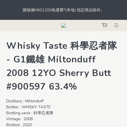
根據香港法律，不得於業務過程中，向未成年人士售賣或供應令人
購物滿HKD1200免運費*(本地) 指定商品除外。
醺醉的酒類。
登記成為會員，從此於THE M.C.店內、網店、酒吧消費，即可輕鬆
獲取積分，積分更可當錢用。
Whisky Taste 科學忍者隊
根據香港法律，不得於業務過程中，向未成年人士售賣或供應令人
醺醉的酒類。
- G1鐵雄 Miltonduff
2008 12YO Sherry Butt
#900597 63.4%
Distillery : Miltonduff
Bottler : WHISKY TASTE
Bottling serie : 科學忍者隊
Vintage : 2008
Bottled : 2020