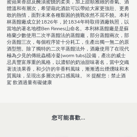
蜜蘋果香甜及醃漬蜜餞的柔美，加上甜順雅緻的香氣、酒
體溫和有層次，希望藉此酒款可以帶給大家更強壯、更勇
敢的熱情，面對未來各種艱困的挑戰依然不屈不饒。本利
林蒸餾廠成立於1826年，於1834年時取得酒廠執照，以
當地的著名地標Ben Rinnes山命名。本利林蒸餾廠是是蘇
格蘭少數使用二次半蒸餾法的蒸餾廠，部分蒸餾兩次，部
分蒸餾三次，每個程序皆十分耗工，生產出獨一無二的原
酒型態。除了獨特的二次半蒸餾法外，酒廠使用了在現代
極為少見的傳統蟲桶冷凝(worm tubs)設備，產出的威士
忌具豐富厚重的風格，以濃郁的奶油甜味著名，當中交織
著淡淡果香，和少許的辛香料風味，漸漸透出煙燻味和木
質風味，呈現出多層次的口感風味。
※ 提醒您：禁止酒
駕 飲酒過量有礙健康
您可能喜歡...