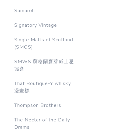
Samaroli
Signatory Vintage
Single Malts of Scotland
(SMOS)
SMWS 蘇格蘭麥芽威士忌
協會
That Boutique-Y whisky
漫畫標
Thompson Brothers
The Nectar of the Daily
Drams