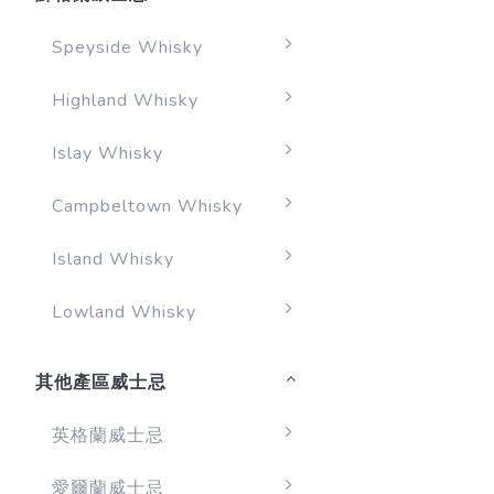
Speyside Whisky
Highland Whisky
Islay Whisky
Campbeltown Whisky
Island Whisky
Lowland Whisky
其他產區威士忌
英格蘭威士忌
愛爾蘭威士忌