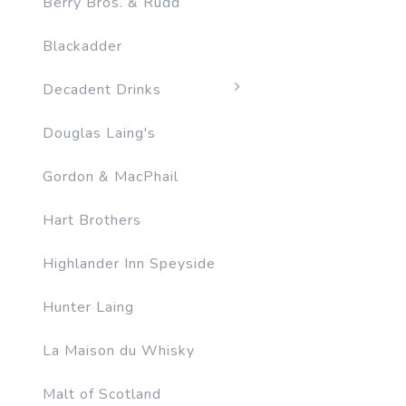
Berry Bros. & Rudd
Blackadder
Decadent Drinks
Douglas Laing's
Gordon & MacPhail
Hart Brothers
Highlander Inn Speyside
Hunter Laing
La Maison du Whisky
Malt of Scotland