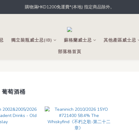
購物滿HKD1200免運費*(本地) 指定商品除外。
據香港法律，不得於業務過程中，向未成年人士售賣或供應令人醺醉的酒
員，從此於THE M.C.店內、網店、酒吧消費，即可輕鬆獲取積分，積分
據香港法律，不得於業務過程中，向未成年人士售賣或供應令人醺醉的酒
士忌
獨立裝瓶威士忌(IB)
蘇格蘭威士忌
其他產區威士忌
部落格首頁
sk 葡萄酒桶