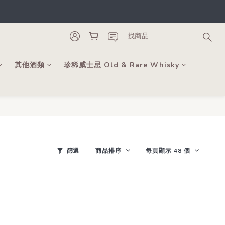
類。
更可當錢用。
類。
其他酒類
珍稀威士忌 Old & Rare Whisky
篩選
商品排序
每頁顯示 48 個