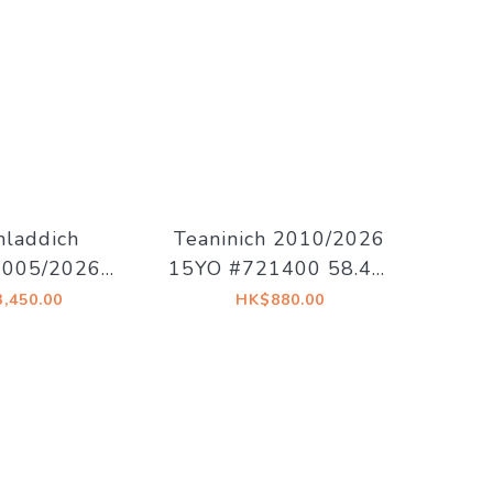
hladdich
Teaninich 2010/2026
005/2026
15YO #721400 58.4%
% Decadent
The Whiskyfind《不朽
,450.00
HK$880.00
- Old Islay
之歌-第二十二章》