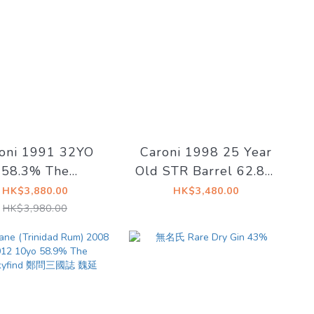
oni 1991 32YO
Caroni 1998 25 Year
58.3% The
Old STR Barrel 62.8%
skyfind《動物夫人
The Whisky Blues
HK$3,880.00
HK$3,480.00
- 紅䴉夫人》
No.065
HK$3,980.00