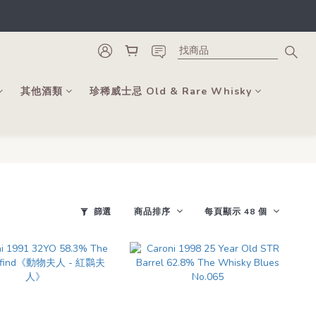
類。
更可當錢用。
類。
其他酒類
珍稀威士忌 Old & Rare Whisky
篩選
商品排序
每頁顯示 48 個