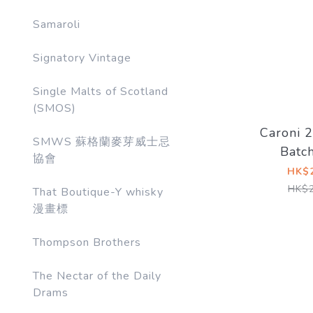
Samaroli
Signatory Vintage
Single Malts of Scotland
(SMOS)
Caroni 
SMWS 蘇格蘭麥芽威士忌
Batc
協會
Boutiq
HK$2
Compa
HK$2
That Boutique-Y whisky
漫畫標
Thompson Brothers
The Nectar of the Daily
Drams