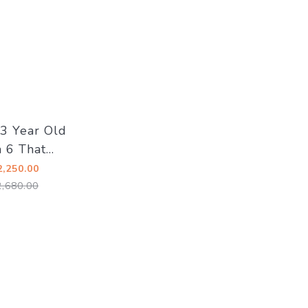
23 Year Old
h 6 That
ue‑y Rum
,250.00
ny 63.1%
,680.00