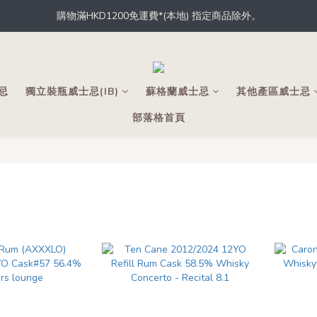
據香港法律，不得於業務過程中，向未成年人士售賣或供應令人醺醉的酒
員，從此於THE M.C.店內、網店、酒吧消費，即可輕鬆獲取積分，積分
據香港法律，不得於業務過程中，向未成年人士售賣或供應令人醺醉的酒
士忌
獨立裝瓶威士忌(IB)
蘇格蘭威士忌
其他產區威士忌
部落格首頁