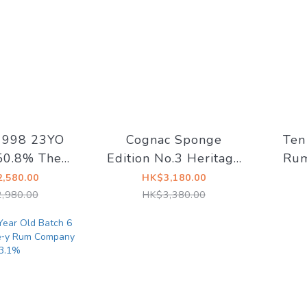
1998 23YO
Cognac Sponge
Ten
50.8% The
Edition No.3 Heritage
Rum
 x Drunkard
N.68 Fins Bois 55.4%
10
,580.00
HK$3,180.00
@
Whis
,980.00
HK$3,380.00