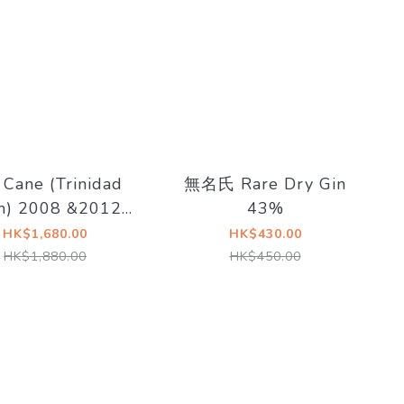
 Cane (Trinidad
無名氏 Rare Dry Gin
) 2008 &2012
43%
yo 58.9% The
HK$1,680.00
HK$430.00
kyfind 鄭問三國誌
HK$1,880.00
HK$450.00
魏延