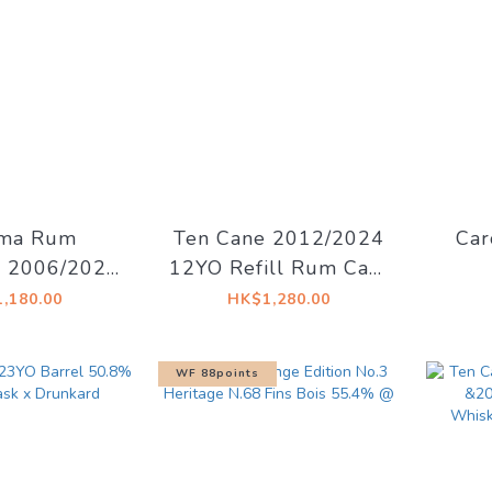
ma Rum
Ten Cane 2012/2024
Car
 2006/2021
12YO Refill Rum Cask
k#57 56.4%
58.5% Whisky
Whi
,180.00
HK$1,280.00
rs lounge
Concerto - Recital 8.1
WF 88points