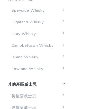
Speyside Whisky
Highland Whisky
Islay Whisky
Campbeltown Whisky
Island Whisky
Lowland Whisky
其他產區威士忌
英格蘭威士忌
愛爾蘭威士忌