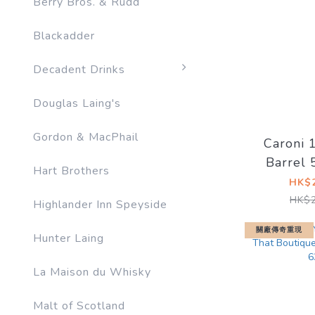
Berry Bros. & Rudd
Blackadder
Decadent Drinks
Douglas Laing's
Gordon & MacPhail
Caroni 
Barrel 
Hart Brothers
MaltCask
HK$2
HK$2
Highlander Inn Speyside
關廠傳奇重現
Hunter Laing
La Maison du Whisky
Malt of Scotland