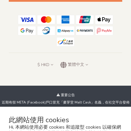
$
HKD
繁體中文
⚠️ 重要公告
近期有假 META (Facebook)戶口冒充「麥芽堂 Malt Cask」名義，在社交平台發佈
虛假優惠及低價威士忌資訊，試圖騙取客戶金錢。我們絕不會以此方式進行銷售！
如發現可疑帳戶或訊息，請立即與我們查詢或舉報，並切勿點擊不明連結、提供個人
此網站使用 cookies
資料或向陌生帳戶付款。
Hi, 本網站使用必要 cookies 和追蹤型 cookies 以確保網