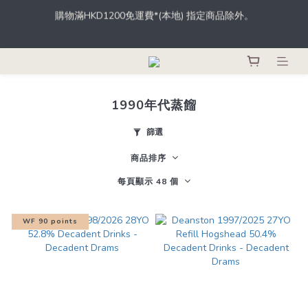
根據香港法律，不得於業務過程中，向未成年人士售賣或供應令人
登記成為會員，從此於THE M.C.店內、網店、酒吧消費，即可輕鬆
醺醉的酒類。
獲取積分，積分更可當錢用。
根據香港法律，不得於業務過程中，向未成年人士售賣或供應令人
醺醉的酒類。
1990年代蒸餾
篩選
商品排序
每頁顯示 48 個
WF 90 points