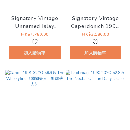
Signatory Vintage
Signatory Vintage
Unnamed Islay
Caperdonich 1992
1992/28YO Bourbon
19YO Hogshead
HK$4,780.00
HK$3,180.00
Barrels #6775
#46239 57.1%
52.6%
加入購物車
加入購物車