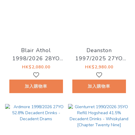
Blair Athol
Deanston
1998/2026 28YO
1997/2025 27YO
52.8% Decadent
Refill Hogshead
HK$2,080.00
HK$2,980.00
Drinks - Decadent
50.4% Decadent
Drams
Drinks - Decadent
加入購物車
加入購物車
Drams