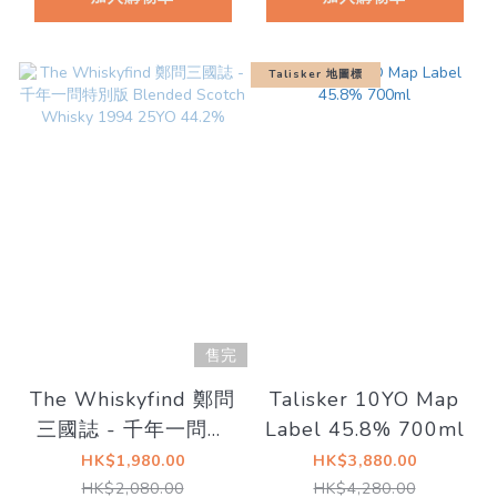
Talisker 地圖標
售完
The Whiskyfind 鄭問
Talisker 10YO Map
三國誌 - 千年一問特
Label 45.8% 700ml
別版 Blended Scotch
HK$1,980.00
HK$3,880.00
Whisky 1994 25YO
HK$2,080.00
HK$4,280.00