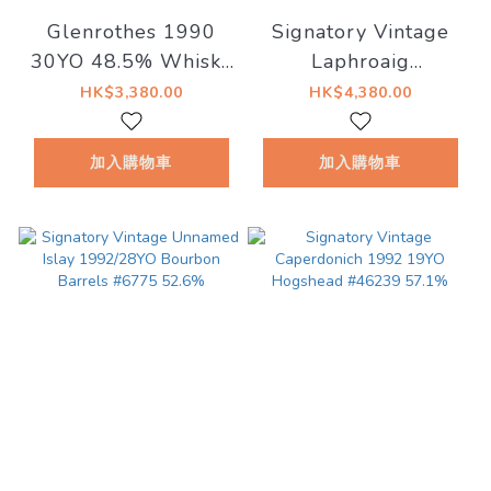
Glenrothes 1990
Signatory Vintage
30YO 48.5% Whisky
Laphroaig
Sponge Edition
1997/2016 18YO
HK$3,380.00
HK$4,380.00
No.28
#3371 55.2%
加入購物車
加入購物車