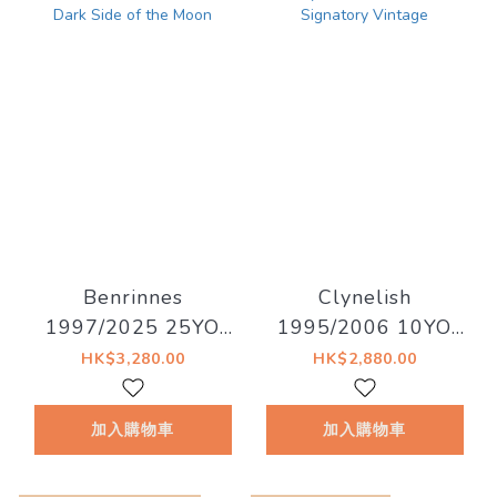
Benrinnes
Clynelish
1997/2025 25YO
1995/2006 10YO
47.3% LMDW Artist
Sherry Butt #12784
HK$3,280.00
HK$2,880.00
#15 The Dark Side
59.1% Signatory
of the Moon
Vintage
加入購物車
加入購物車