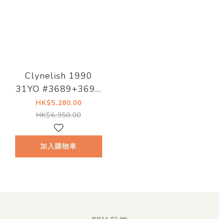
Clynelish 1990
31YO #3689+3690
42.6% Signatory
HK$5,280.00
Vintage
HK$6,950.00
加入購物車