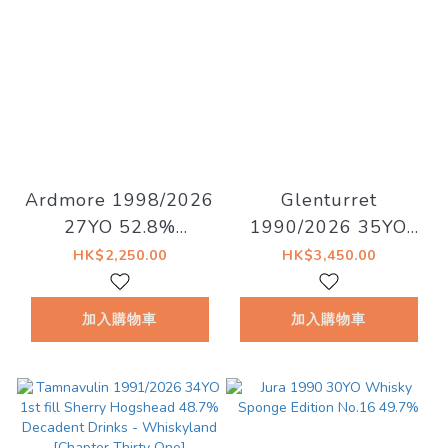
Ardmore 1998/2026
Glenturret
27YO 52.8%
1990/2026 35YO
Decadent Drinks -
Refill Hogshead
HK$2,250.00
HK$3,450.00
Decadent Drams
41.5% Decadent
Drinks - Whiskyland
加入購物車
加入購物車
[Chapter Twenty
Nine]