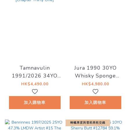
Tamnavulin
Jura 1990 30YO
1991/2026 34YO
Whisky Sponge
1st fill Sherry
Edition No.16 49.7%
HK$4,490.00
HK$4,980.00
Hogshead 48.7%
Decadent Drinks -
加入購物車
加入購物車
Whiskyland [Chapter
Thirty One]
蜂蠟厚度與雪莉果乾交織