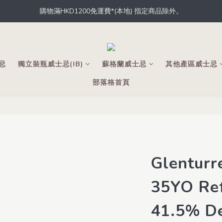
購物滿HKD1200免運費*(本地) 指定商品除外。
據香港法律，不得於業務過程中，向未成年人士售賣或供應令人醺醉的酒
員，從此於THE M.C.店內、網店、酒吧消費，即可輕鬆獲取積分，積分
據香港法律，不得於業務過程中，向未成年人士售賣或供應令人醺醉的酒
士忌
獨立裝瓶威士忌(IB)
蘇格蘭威士忌
其他產區威士忌
部落格首頁
Glenturr
35YO Ref
41.5% De