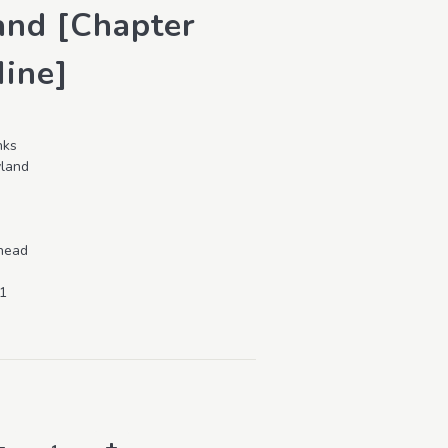
nd [Chapter
ine]
nks
yland
shead
1