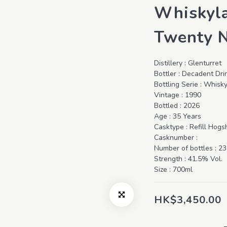
Whiskyla
Twenty N
Distillery : Glenturret
Bottler : Decadent Dri
Bottling Serie : Whisk
Vintage : 1990
Bottled : 2026
Age : 35 Years
Casktype : Refill Hog
Casknumber : 
Number of bottles : 23
Strength : 41.5% Vol.
Size : 700ml
HK$3,450.00