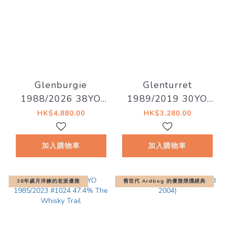
Glenburgie
Glenturret
1988/2026 38YO
1989/2019 30YO
Refill Hogshead
#230 47.1%
HK$4,880.00
HK$3,280.00
46.7% Decadent
Signatory Vintage
Drinks - Whiskyland
bottled for Kirsch
加入購物車
加入購物車
[Chapter Thirty Two]
38年歲月淬鍊的老派優雅
舊世代 Ardbeg 的優雅煙燻經典