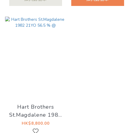
1989/2024 34YO
52.4%
Hart Brothers
St.Magdalene 1982
21YO 56.5 % @
HK$8,800.00