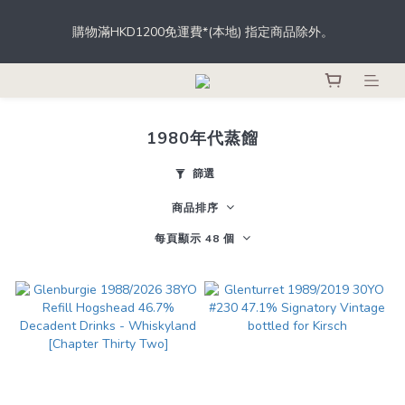
根據香港法律，不得於業務過程中，向未成年人士售賣或供應令人
購物滿HKD1200免運費*(本地) 指定商品除外。
醺醉的酒類。
登記成為會員，從此於THE M.C.店內、網店、酒吧消費，即可輕鬆
獲取積分，積分更可當錢用。
1980年代蒸餾
根據香港法律，不得於業務過程中，向未成年人士售賣或供應令人
醺醉的酒類。
篩選
商品排序
每頁顯示 48 個