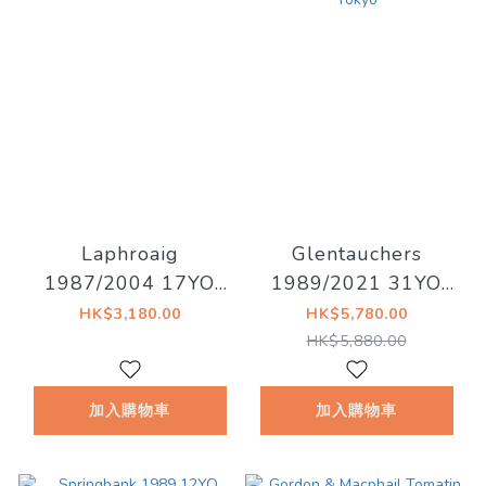
Laphroaig
Glentauchers
1987/2004 17YO
1989/2021 31YO
50% Old Malt Cask
Hogshead 44.1%
HK$3,180.00
HK$5,780.00
(現金價 $3080)
The Whisky Agency
HK$5,880.00
x Three Rivers Tokyo
加入購物車
加入購物車