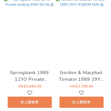
Springbank 1989
Gordon & Macphail
12YO Private
Tomatin 1989 29YO
bottling #505 58.1%
#18/038 55% @
HK$5,680.00
HK$2,780.00
@
加入購物車
加入購物車