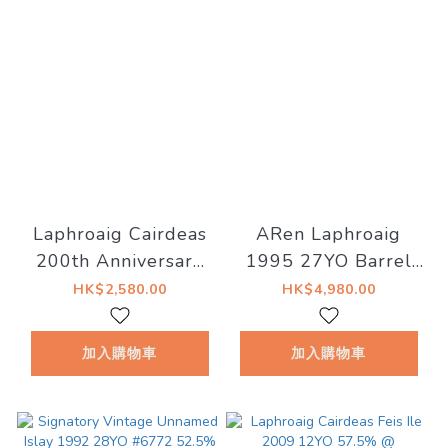
Laphroaig Cairdeas
ARen Laphroaig
200th Anniversary
1995 27YO Barrel
(2015 Edition)
#63 50.9%
HK$2,580.00
HK$4,980.00
51.5%
加入購物車
加入購物車