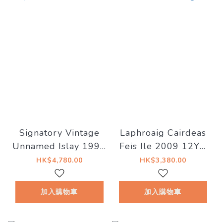
Signatory Vintage
Laphroaig Cairdeas
Unnamed Islay 1992
Feis Ile 2009 12YO
28YO #6772 52.5%
57.5% @
HK$4,780.00
HK$3,380.00
加入購物車
加入購物車