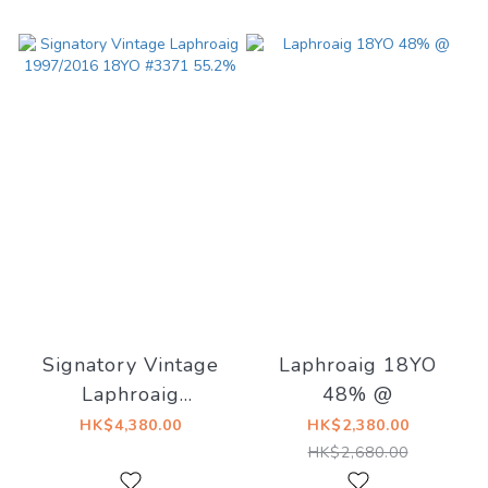
Signatory Vintage
Laphroaig 18YO
Laphroaig
48% @
1997/2016 18YO
HK$4,380.00
HK$2,380.00
#3371 55.2%
HK$2,680.00