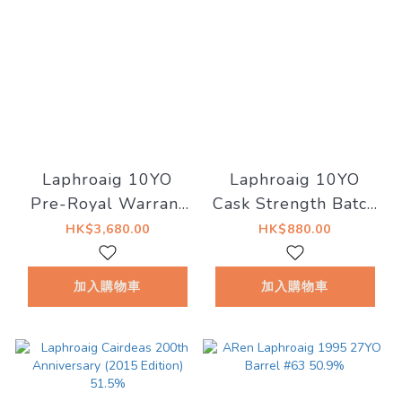
Laphroaig 10YO
Laphroaig 10YO
Pre-Royal Warrant
Cask Strength Batch
43% 500ml (No
016 58.5%
HK$3,680.00
HK$880.00
Box)
加入購物車
加入購物車