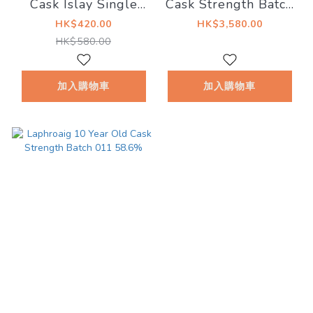
Cask Islay Single
Cask Strength Batch
Malt Scotch Whisky
003 55.3%
HK$420.00
HK$3,580.00
48%
HK$580.00
加入購物車
加入購物車