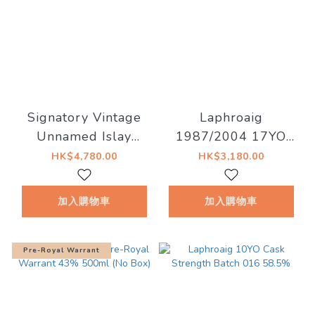
Signatory Vintage
Laphroaig
Unnamed Islay
1987/2004 17YO
1992/28YO Bourbon
50% Old Malt Cask
HK$4,780.00
HK$3,180.00
Barrels #6775
(現金價 $3080)
52.6%
加入購物車
加入購物車
Pre-Royal Warrant