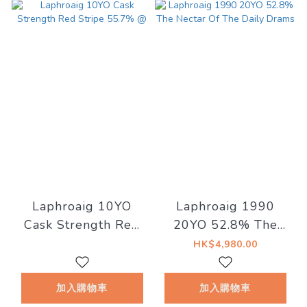
Laphroaig 10YO
Laphroaig 1990
Cask Strength Red
20YO 52.8% The
Stripe 55.7% @
Nectar Of The Daily
HK$4,980.00
Drams
加入購物車
加入購物車