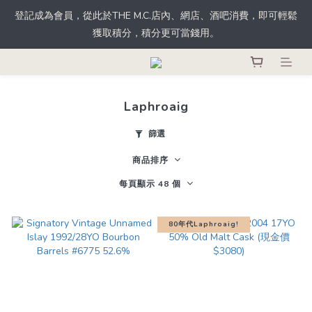
根據香港法律，不得於業務過程中，向未成年人士售賣或供應令人
登記成為會員，從此於THE M.C.店內、網店、酒吧消費，即可輕鬆
獲取積分，積分更可當錢用。
醺醉的酒類。
根據香港法律，不得於業務過程中，向未成年人士售賣或供應令人
醺醉的酒類。
Laphroaig
篩選
商品排序
每頁顯示 48 個
80年代Laphroaig!