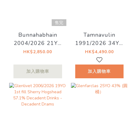
售完
Bunnahabhain
Tamnavulin
2004/2026 21YO
1991/2026 34YO
55% Decadent
1st fill Sherry
HK$2,850.00
HK$4,490.00
Drinks - Old Islay
Hogshead 48.7%
Decadent Drinks -
加入購物車
加入購物車
Whiskyland
[Chapter Thirty
One]