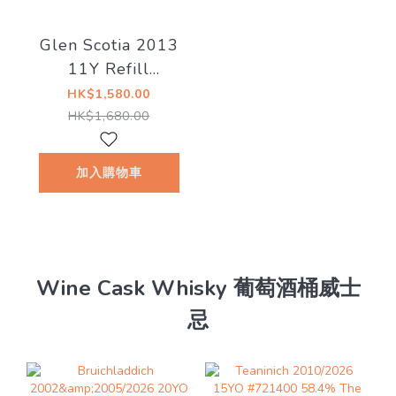
Glen Scotia 2013
11Y Refill
Demerara Rum
HK$1,580.00
Finish 20/329-15
HK$1,680.00
57.0%
加入購物車
Wine Cask Whisky 葡萄酒桶威士
忌