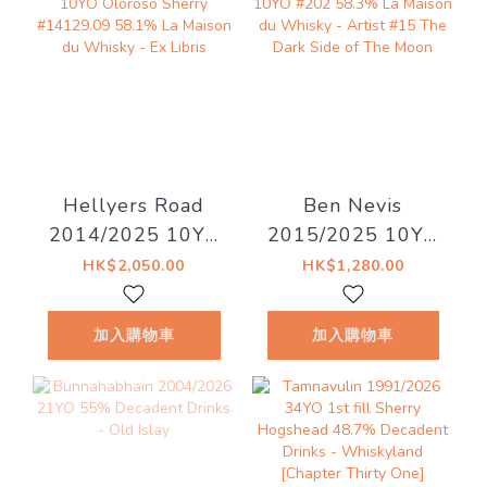
Hellyers Road
Ben Nevis
2014/2025 10YO
2015/2025 10YO
Oloroso Sherry
#202 58.3% La
HK$2,050.00
HK$1,280.00
#14129.09 58.1%
Maison du Whisky
La Maison du
- Artist #15 The
加入購物車
加入購物車
Whisky - Ex Libris
Dark Side of The
Moon