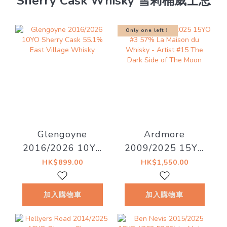
Sherry Cask Whisky 雪莉桶威士忌
Only one left！
Glengoyne
Ardmore
2016/2026 10YO
2009/2025 15YO
Sherry Cask
#3 57% La Maison
HK$899.00
HK$1,550.00
55.1% East
du Whisky - Artist
Village Whisky
#15 The Dark Side
加入購物車
加入購物車
of The Moon