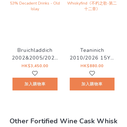
Bruichladdich
Teaninich
2002&2005/2026
2010/2026 15YO
20YO 53%
#721400 58.4%
HK$3,450.00
HK$880.00
Decadent Drinks -
The
Old Islay
Whiskyfind《不朽
加入購物車
加入購物車
之歌-第二十二章》
Other Fortified Wine Cask Whisk