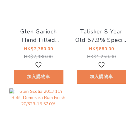
Glen Garioch
Talisker 8 Year
Hand Filled
Old 57.9% Special
2012/2023 Rum
Release 2020
HK$2,780.00
HK$880.00
Cask 58.9%
Rum Cask
HK$2,980.00
HK$1,250.00
加入購物車
加入購物車