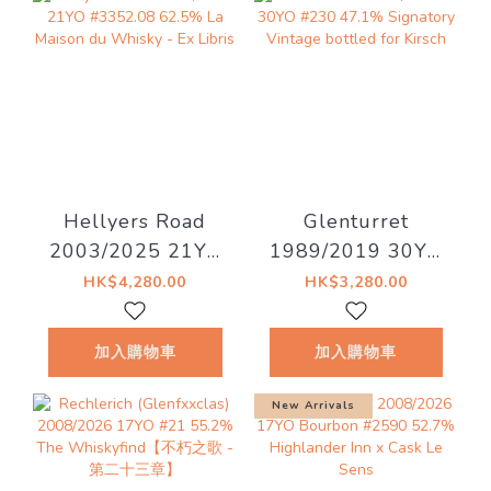
Hellyers Road
Glenturret
2003/2025 21YO
1989/2019 30YO
#3352.08 62.5%
#230 47.1%
HK$4,280.00
HK$3,280.00
La Maison du
Signatory Vintage
Whisky - Ex Libris
bottled for Kirsch
加入購物車
加入購物車
New Arrivals