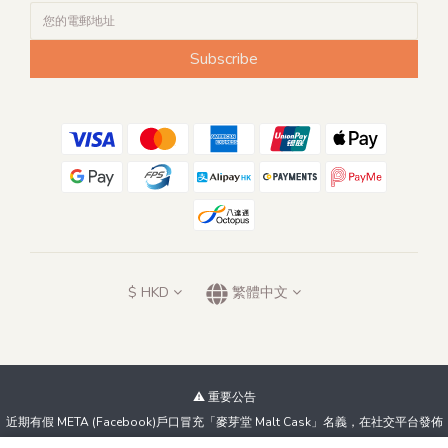
Subscribe
$
HKD
繁體中文
⚠️ 重要公告
近期有假 META (Facebook)戶口冒充「麥芽堂 Malt Cask」名義，在社交平台發佈
虛假優惠及低價威士忌資訊，試圖騙取客戶金錢。我們絕不會以此方式進行銷售！