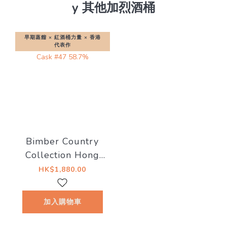
y 其他加烈酒桶
早期蒸餾 × 紅酒桶力量 × 香港
代表作
Bimber Country
Collection Hong
Kong Edition
HK$1,880.00
Ex‑Port Cask #47
58.7%
加入購物車