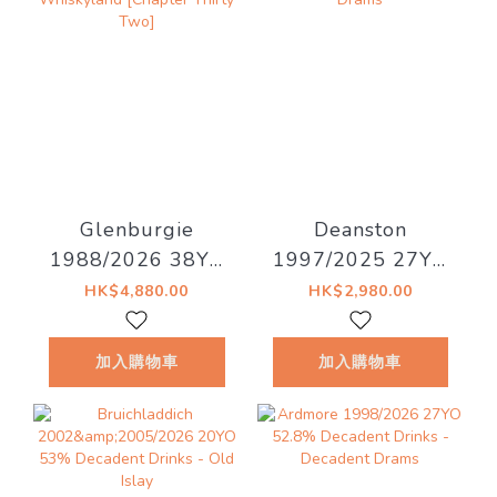
Glenburgie
Deanston
1988/2026 38YO
1997/2025 27YO
Refill Hogshead
Refill Hogshead
HK$4,880.00
HK$2,980.00
46.7% Decadent
50.4% Decadent
Drinks -
Drinks - Decadent
加入購物車
加入購物車
Whiskyland
Drams
[Chapter Thirty
Two]