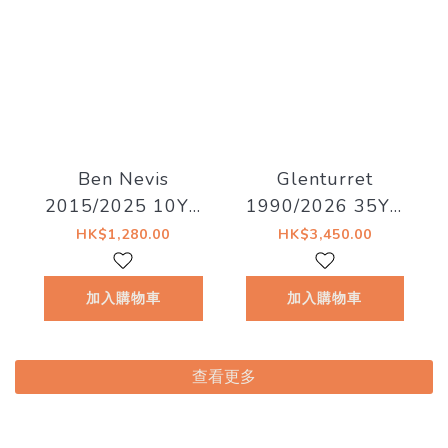
Ben Nevis
Glenturret
2015/2025 10YO
1990/2026 35YO
#202 58.3% La
Refill Hogshead
HK$1,280.00
HK$3,450.00
Maison du Whisky
41.5% Decadent
- Artist #15 The
Drinks -
加入購物車
加入購物車
Dark Side of The
Whiskyland
Moon
[Chapter Twenty
Nine]
查看更多