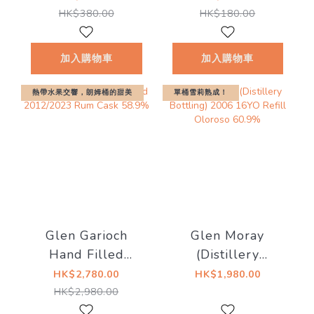
名）
Merchandise)
HK$380.00
HK$180.00
加入購物車
加入購物車
熱帶水果交響，朗姆桶的甜美
單桶雪莉熟成！
Glen Garioch
Glen Moray
Hand Filled
(Distillery
2012/2023 Rum
Bottling) 2006
HK$2,780.00
HK$1,980.00
Cask 58.9%
16YO Refill
HK$2,980.00
Oloroso 60.9%