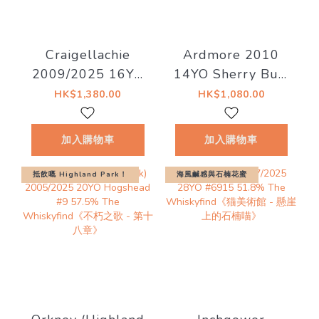
Craigellachie
Ardmore 2010
2009/2025 16YO
14YO Sherry Butt
Rum Barrel
#5460 56.7% The
HK$1,380.00
HK$1,080.00
C#3568 53.6%
Whiskyfind《Bar
The
Talk - An Tigh
加入購物車
加入購物車
Whiskyfind《水滸
Seinnse》現金價
傳 - 花和尚 魯智
$990
抵飲嘅 Highland Park！
海風鹹感與石楠花蜜
深》