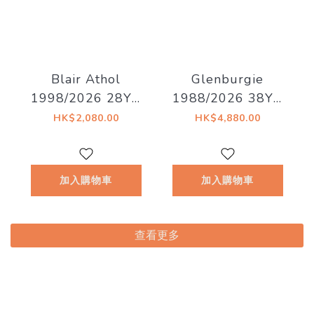
Blair Athol
Glenburgie
1998/2026 28YO
1988/2026 38YO
52.8% Decadent
Refill Hogshead
HK$2,080.00
HK$4,880.00
Drinks - Decadent
46.7% Decadent
Drams
Drinks -
Whiskyland
加入購物車
加入購物車
[Chapter Thirty
Two]
查看更多