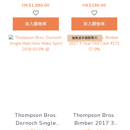
1st Fill Fino
Malt New Make
HK$1,880.00
HK$380.00
Sherry Butt 49.3%
Spirit 2019 60%
Thompson Bros.
@
加入購物車
加入購物車
(現金價 $1780）
倫敦波本桶新勢力
Thompson Bros.
Thompson Bros.
Dornoch Single
Bimber 2017 3