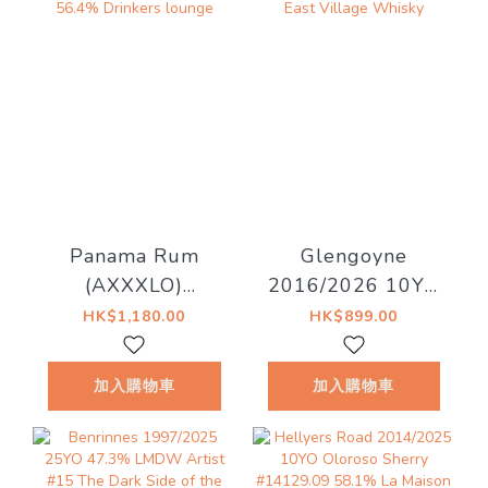
Panama Rum
Glengoyne
(AXXXLO)
2016/2026 10YO
2006/2021 15YO
Sherry Cask
HK$1,180.00
HK$899.00
Cask#57 56.4%
55.1% East
Drinkers lounge
Village Whisky
加入購物車
加入購物車