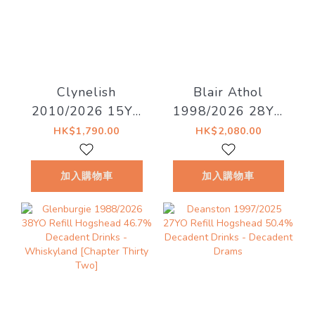
Clynelish
Blair Athol
2010/2026 15YO
1998/2026 28YO
51.1% Decadent
52.8% Decadent
HK$1,790.00
HK$2,080.00
Dreams
Drinks - Decadent
Drams
加入購物車
加入購物車