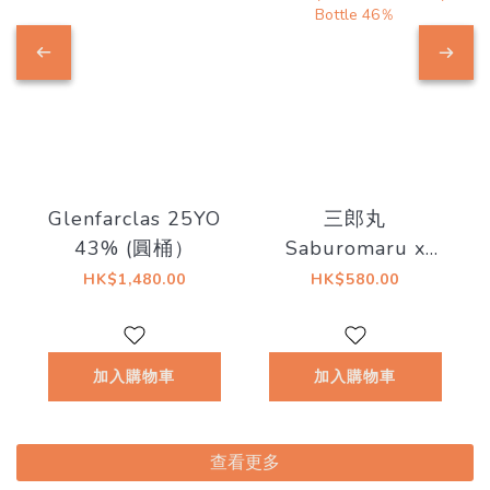
Glenfarclas 25YO
三郎丸
43% (圓桶）
Saburomaru x
GUILTY GEAR
HK$1,480.00
HK$580.00
25th Anniversary
Blended Whiskey
25th Anniversary
加入購物車
加入購物車
Bottle 46％
查看更多