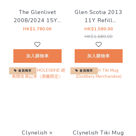
The Glenlivet
Glen Scotia 2013
2008/2024 15YO
11Y Refill
62.1% - The
Demerara Rum
HK$1,780.00
HK$1,580.00
Distillery Reserve
Finish 20/329-15
HK$1,680.00
Collection (200
57.0%
Year Anniversary
加入購物車
加入購物車
Edition)
會員獨享
會員獨享
Clynelish ×
Clynelish Tiki Mug