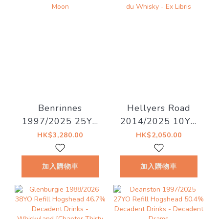
Benrinnes
Hellyers Road
1997/2025 25YO
2014/2025 10YO
47.3% LMDW
Oloroso Sherry
HK$3,280.00
HK$2,050.00
Artist #15 The
#14129.09 58.1%
Dark Side of the
La Maison du
加入購物車
加入購物車
Moon
Whisky - Ex Libris