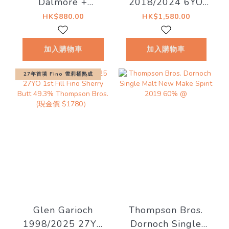
Dalmore +
2018/2024 6YO
Teaninich) 12YO
#56 56.5%
HK$880.00
HK$1,580.00
50% Thompson
Bottled for The
Bros.
MaltCask & Marc
加入購物車
加入購物車
27年首填 Fino 雪莉桶熟成
Glen Garioch
Thompson Bros.
1998/2025 27YO
Dornoch Single