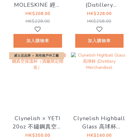
MOLESKINE 經典
(Distillery
聯名筆記本（酒廠
Merchandise)
HK$208.00
HK$228.00
限定）
HK$228.00
HK$258.00
加入購物車
加入購物車
威士忌品牌 × 高性能戶外工藝
Clynelish × YETI
Clynelish Highball
20oz 不鏽鋼真空保
Glass 高球杯
溫杯（酒廠限定聯
(Distillery
HK$350.00
HK$160.00