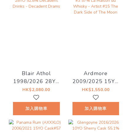
右到貨！
Blair Athol
Ardmore
1998/2026 28YO
2009/2025 15YO
52.8% Decadent
#3 57% La Maison
HK$2,080.00
HK$1,550.00
Drinks - Decadent
du Whisky - Artist
Drams
#15 The Dark Side
加入購物車
加入購物車
of The Moon