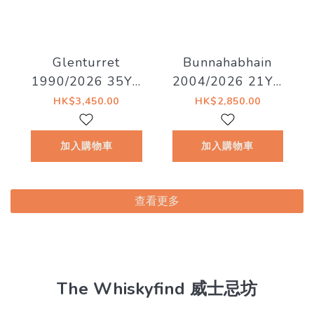
Glenturret
Bunnahabhain
1990/2026 35YO
2004/2026 21YO
Refill Hogshead
55% Decadent
HK$3,450.00
HK$2,850.00
41.5% Decadent
Drinks - Old Islay
Drinks -
加入購物車
加入購物車
Whiskyland
[Chapter Twenty
Nine]
查看更多
The Whiskyfind 威士忌坊