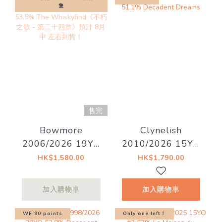
隻
售完
Bowmore
Clynelish
2006/2026 19YO
2010/2026 15YO
Bourbon Barrel
51.1% Decadent
HK$1,580.00
HK$1,790.00
#571 53.5% The
Dreams
Whiskyfind《不朽
加入購物車
加入購物車
之歌 - 第二十四
章》預計 8月中 左
WF 90 points
Only one left！