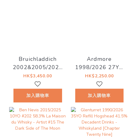
Bruichladdich
Ardmore
2002&2005/2026
1998/2026 27YO
20YO 53%
52.8% Decadent
HK$3,450.00
HK$2,250.00
Decadent Drinks -
Drinks - Decadent
Old Islay
Drams
加入購物車
加入購物車