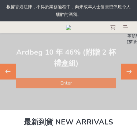
根據香港法律，不得於業務過程中，向未成年人士售賣或供應令人
根據香港法律，不得於業務過程中，向未成年人士售賣或供應令人
醺醉的酒類。
醺醉的酒類。
購物滿HKD1200免運費*(本地) 指定商品除外。
探索全球蘭姆酒精選系列！
登記成為會員，從此於THE M.C.店內、網店、酒吧消費，即可輕鬆
獲取積分，積分更可當錢用。
從加勒比海到全球珍藏，嚴選每一瓶風味。
根據香港法律，不得於業務過程中，向未成年人士售賣或供應令人
醺醉的酒類。
立即探索
最新到貨 NEW ARRIVALS