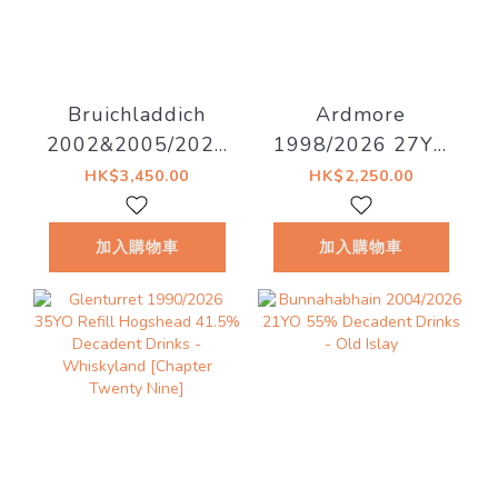
Bruichladdich
Ardmore
2002&2005/2026
1998/2026 27YO
20YO 53%
52.8% Decadent
HK$3,450.00
HK$2,250.00
Decadent Drinks -
Drinks - Decadent
Old Islay
Drams
加入購物車
加入購物車