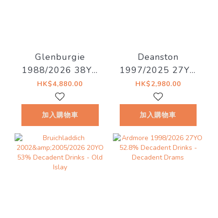
Glenburgie
Deanston
1988/2026 38YO
1997/2025 27YO
Refill Hogshead
Refill Hogshead
HK$4,880.00
HK$2,980.00
46.7% Decadent
50.4% Decadent
Drinks -
Drinks - Decadent
加入購物車
加入購物車
Whiskyland
Drams
[Chapter Thirty
Two]