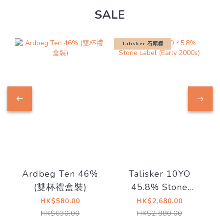
SALE
Talisker 石頭標
Ardbeg Ten 46%
Talisker 10YO
(雙杯禮盒裝)
45.8% Stone
Label (Early
HK$580.00
HK$2,680.00
2000s)
HK$630.00
HK$2,880.00