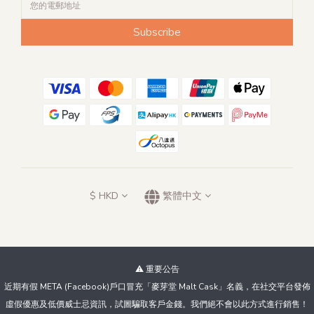
Subscribe
$
HKD
繁體中文
⚠️ 重要公告
近期有假 META (Facebook)戶口冒充「麥芽堂 Malt Cask」名義，在社交平台發佈
虛假優惠及低價威士忌資訊，試圖騙取客戶金錢。我們絕不會以此方式進行銷售！