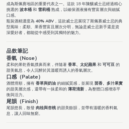
成為斯佩賽地區的重要代表之一。這款 18 年陳釀威士忌經過精心
挑選的
波本桶
和
雪莉桶
熟成，以確保酒液擁有豐富層次與細膩
口感。
瓶裝酒精濃度為
40% ABV
，這款威士忌展現了斯佩賽威士忌的典
型風味：柔順、果香豐富且層次分明，無論是威士忌新手還是資
深愛好者，都能從中感受到其獨特的魅力。
品飲筆記
香氣（Nose）
柔和的果乾香氣撲鼻而來，伴隨著
香草、太妃蘋果
和
可可豆
的
甜美氣息，令人沉醉於其溫暖而誘人的香氣層次。
口感（Palate）
酒體滑順，擁有
香草與奶油
的細膩質感，並展現
茴香、多汁果實
的甜美層次感，還帶有一抹柔和的
薄荷清新
，為整體口感增添平
衡與活力。
尾韻（Finish）
尾韻悠長，散發
肉桂與杏桃
的甜美餘韻，並帶有溫暖的香料氣
息，讓人回味無窮。