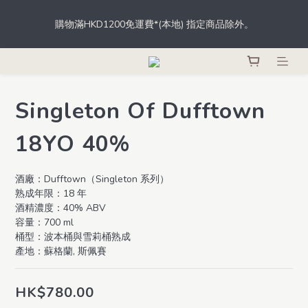
根據香港法律，不得於業務過程中，向未成年人士售賣或供應令人
購物滿HKD1200免運費*(本地) 指定商品除外。
醺醉的酒類。
登記成為會員，從此於THE M.C.店內、網店、酒吧消費，即可輕鬆
獲取積分，積分更可當錢用。
Singleton Of Dufftown
根據香港法律，不得於業務過程中，向未成年人士售賣或供應令人
醺醉的酒類。
18YO 40%
酒廠：Dufftown（Singleton 系列）
熟成年限：18 年
酒精濃度：40% ABV
容量：700 ml
桶型：波本桶與雪莉桶熟成
產地：蘇格蘭, 斯佩賽
HK$780.00