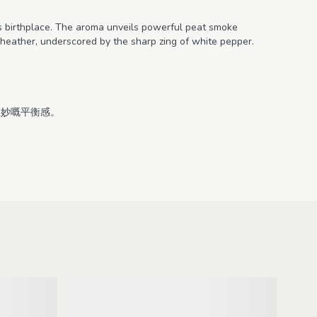
its birthplace. The aroma unveils powerful peat smoke
 heather, underscored by the sharp zing of white pepper.
美妙嘅平衡感。