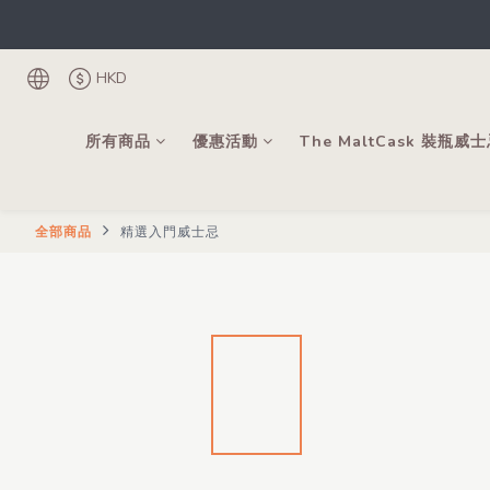
根
登記成為會
HKD
根
所有商品
優惠活動
The MaltCask 裝瓶威
全部商品
精選入門威士忌