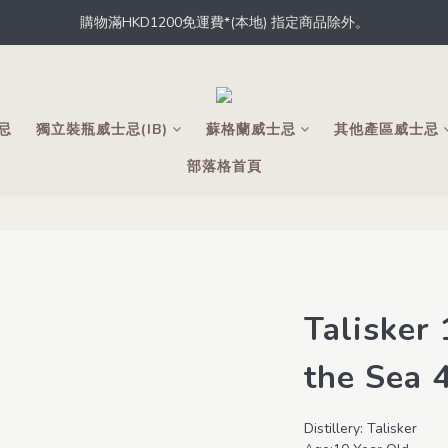
據香港法律，不得於業務過程中，向未成年人士售賣或供應令人醺醉的酒
購物滿HKD1200免運費*(本地) 指定商品除外。
員，從此於THE M.C.店內、網店、酒吧消費，即可輕鬆獲取積分，積分
據香港法律，不得於業務過程中，向未成年人士售賣或供應令人醺醉的酒
士忌
獨立裝瓶威士忌(IB)
蘇格蘭威士忌
其他產區威士忌
部落格首頁
Talisker
the Sea 
Distillery: Talisker 