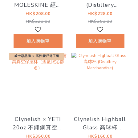
MOLESKINE 經典
(Distillery
聯名筆記本（酒廠
Merchandise)
HK$208.00
HK$228.00
限定）
HK$228.00
HK$258.00
加入購物車
加入購物車
威士忌品牌 × 高性能戶外工藝
Clynelish × YETI
Clynelish Highball
20oz 不鏽鋼真空保
Glass 高球杯
溫杯（酒廠限定聯
(Distillery
HK$350.00
HK$160.00