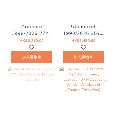
Ardmore
Glenturret
1998/2026 27YO
1990/2026 35YO
52.8% Decadent
Refill Hogshead
HK$2,250.00
HK$3,450.00
Drinks - Decadent
41.5% Decadent
Drams
Drinks -
加入購物車
加入購物車
Whiskyland
[Chapter Twenty
Nine]