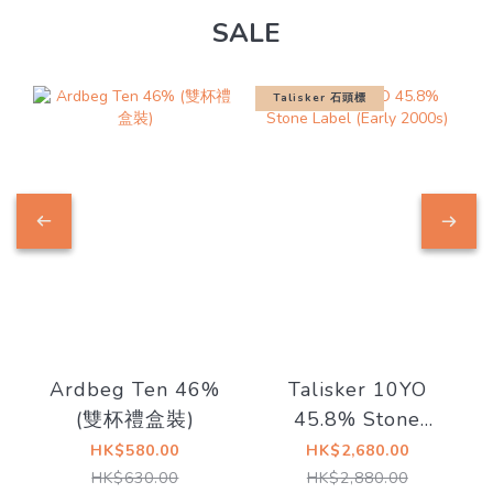
SALE
Talisker 石頭標
Ardbeg Ten 46%
Talisker 10YO
(雙杯禮盒裝)
45.8% Stone
Label (Early
HK$580.00
HK$2,680.00
2000s)
HK$630.00
HK$2,880.00