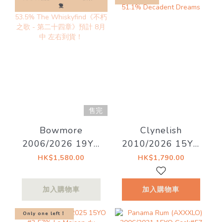
隻
售完
Bowmore
Clynelish
2006/2026 19YO
2010/2026 15YO
Bourbon Barrel
51.1% Decadent
HK$1,580.00
HK$1,790.00
#571 53.5% The
Dreams
Whiskyfind《不朽
加入購物車
加入購物車
之歌 - 第二十四
章》預計 8月中 左
Only one left！