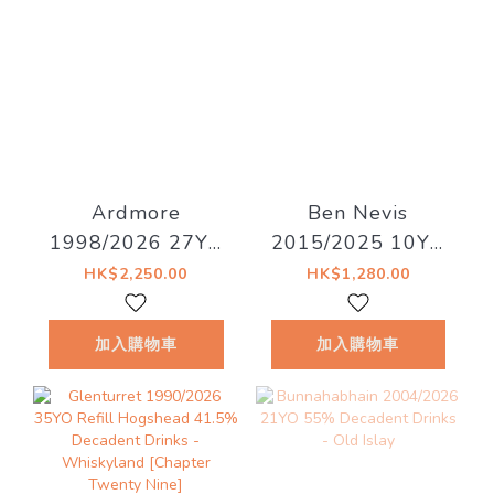
Ardmore
Ben Nevis
1998/2026 27YO
2015/2025 10YO
52.8% Decadent
#202 58.3% La
HK$2,250.00
HK$1,280.00
Drinks - Decadent
Maison du Whisky
Drams
- Artist #15 The
加入購物車
加入購物車
Dark Side of The
Moon