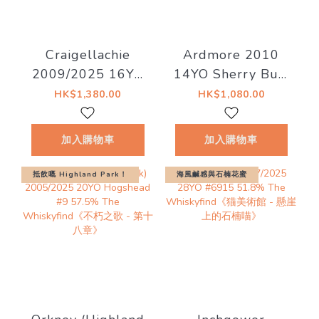
Craigellachie
Ardmore 2010
2009/2025 16YO
14YO Sherry Butt
Rum Barrel
#5460 56.7% The
HK$1,380.00
HK$1,080.00
C#3568 53.6%
Whiskyfind《Bar
The
Talk - An Tigh
加入購物車
加入購物車
Whiskyfind《水滸
Seinnse》現金價
傳 - 花和尚 魯智
$990
抵飲嘅 Highland Park！
海風鹹感與石楠花蜜
深》