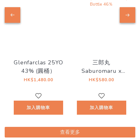
Glenfarclas 25YO
三郎丸
43% (圓桶）
Saburomaru x
GUILTY GEAR
HK$1,480.00
HK$580.00
25th Anniversary
Blended Whiskey
25th Anniversary
加入購物車
加入購物車
Bottle 46％
查看更多