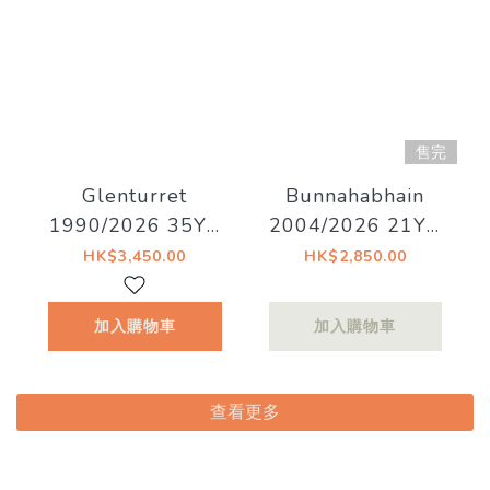
售完
Glenturret
Bunnahabhain
1990/2026 35YO
2004/2026 21YO
Refill Hogshead
55% Decadent
HK$3,450.00
HK$2,850.00
41.5% Decadent
Drinks - Old Islay
Drinks -
加入購物車
加入購物車
Whiskyland
[Chapter Twenty
Nine]
查看更多