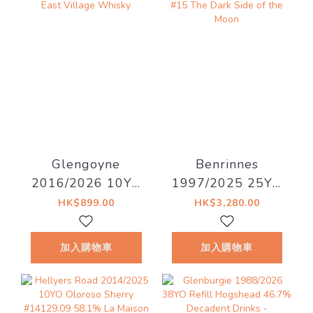
Glengoyne
Benrinnes
2016/2026 10YO
1997/2025 25YO
Sherry Cask
47.3% LMDW
HK$899.00
HK$3,280.00
55.1% East
Artist #15 The
Village Whisky
Dark Side of the
加入購物車
加入購物車
Moon