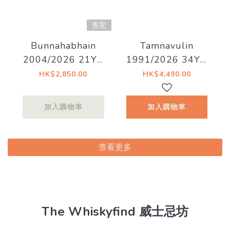
售完
Bunnahabhain
Tamnavulin
2004/2026 21YO
1991/2026 34YO
55% Decadent
1st fill Sherry
HK$2,850.00
HK$4,490.00
Drinks - Old Islay
Hogshead 48.7%
Decadent Drinks -
加入購物車
加入購物車
Whiskyland
[Chapter Thirty
One]
查看更多
The Whiskyfind 威士忌坊