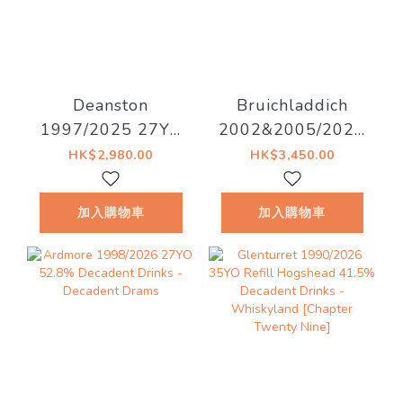
Deanston
Bruichladdich
1997/2025 27YO
2002&2005/2026
Refill Hogshead
20YO 53%
HK$2,980.00
HK$3,450.00
50.4% Decadent
Decadent Drinks -
Drinks - Decadent
Old Islay
加入購物車
加入購物車
Drams