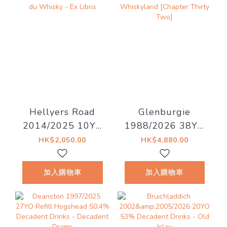
Hellyers Road
Glenburgie
2014/2025 10YO
1988/2026 38YO
Oloroso Sherry
Refill Hogshead
HK$2,050.00
HK$4,880.00
#14129.09 58.1%
46.7% Decadent
La Maison du
Drinks -
加入購物車
加入購物車
Whisky - Ex Libris
Whiskyland
[Chapter Thirty
Two]