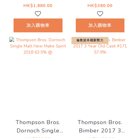
1st Fill Fino
Malt New Make
HK$1,880.00
HK$380.00
Sherry Butt 49.3%
Spirit 2019 60%
Thompson Bros.
@
加入購物車
加入購物車
(現金價 $1780）
倫敦波本桶新勢力
Thompson Bros.
Thompson Bros.
Dornoch Single
Bimber 2017 3