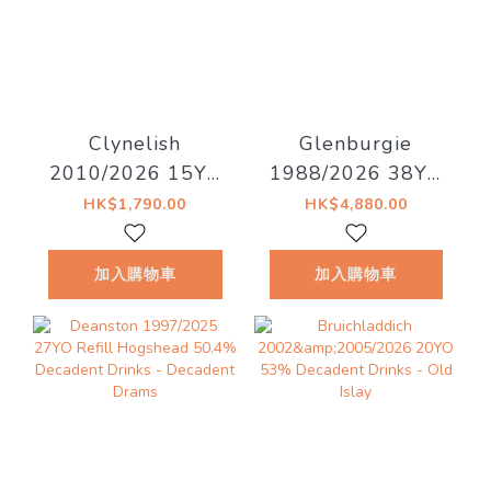
Clynelish
Glenburgie
2010/2026 15YO
1988/2026 38YO
51.1% Decadent
Refill Hogshead
HK$1,790.00
HK$4,880.00
Dreams
46.7% Decadent
Drinks -
加入購物車
加入購物車
Whiskyland
[Chapter Thirty
Two]