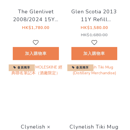
The Glenlivet
Glen Scotia 2013
2008/2024 15YO
11Y Refill
62.1% - The
Demerara Rum
HK$1,780.00
HK$1,580.00
Distillery Reserve
Finish 20/329-15
HK$1,680.00
Collection (200
57.0%
Year Anniversary
加入購物車
加入購物車
Edition)
會員獨享
會員獨享
Clynelish ×
Clynelish Tiki Mug