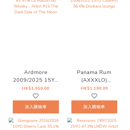
右到貨！
Ardmore
Panama Rum
2009/2025 15YO
(AXXXLO)
#3 57% La Maison
2006/2021 15YO
HK$1,550.00
HK$1,180.00
du Whisky - Artist
Cask#57 56.4%
#15 The Dark Side
Drinkers lounge
加入購物車
加入購物車
of The Moon