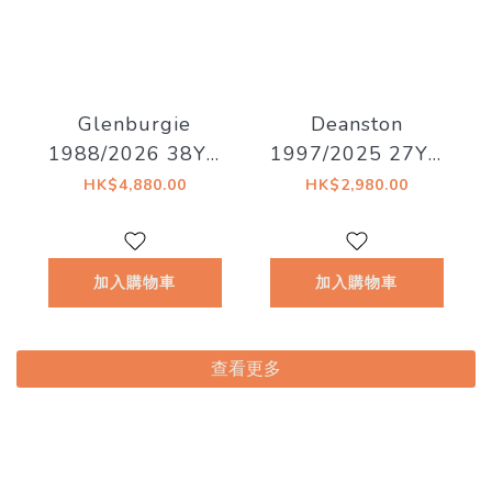
Glenburgie
Deanston
1988/2026 38YO
1997/2025 27YO
Refill Hogshead
Refill Hogshead
HK$4,880.00
HK$2,980.00
46.7% Decadent
50.4% Decadent
Drinks -
Drinks - Decadent
Whiskyland
Drams
加入購物車
加入購物車
[Chapter Thirty
Two]
查看更多