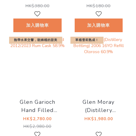
名）
Merchandise)
HK$380.00
HK$180.00
加入購物車
加入購物車
熱帶水果交響，朗姆桶的甜美
單桶雪莉熟成！
Glen Garioch
Glen Moray
Hand Filled
(Distillery
2012/2023 Rum
Bottling) 2006
HK$2,780.00
HK$1,980.00
Cask 58.9%
16YO Refill
HK$2,980.00
Oloroso 60.9%