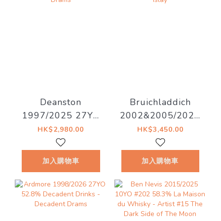
Deanston
Bruichladdich
1997/2025 27YO
2002&2005/2026
Refill Hogshead
20YO 53%
HK$2,980.00
HK$3,450.00
50.4% Decadent
Decadent Drinks -
Drinks - Decadent
Old Islay
加入購物車
加入購物車
Drams