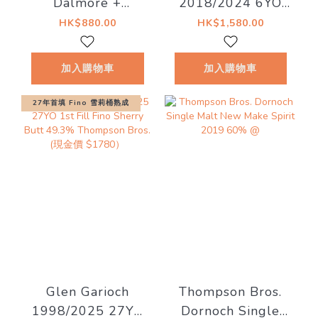
Dalmore +
2018/2024 6YO
Teaninich) 12YO
#56 56.5%
HK$880.00
HK$1,580.00
50% Thompson
Bottled for The
Bros.
MaltCask & Marc
加入購物車
加入購物車
27年首填 Fino 雪莉桶熟成
Glen Garioch
Thompson Bros.
1998/2025 27YO
Dornoch Single