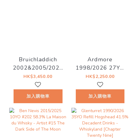
Bruichladdich
Ardmore
2002&2005/2026
1998/2026 27YO
20YO 53%
52.8% Decadent
HK$3,450.00
HK$2,250.00
Decadent Drinks -
Drinks - Decadent
Old Islay
Drams
加入購物車
加入購物車