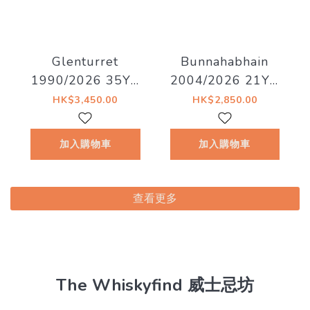
Glenturret
Bunnahabhain
1990/2026 35YO
2004/2026 21YO
Refill Hogshead
55% Decadent
HK$3,450.00
HK$2,850.00
41.5% Decadent
Drinks - Old Islay
Drinks -
加入購物車
加入購物車
Whiskyland
[Chapter Twenty
Nine]
查看更多
The Whiskyfind 威士忌坊