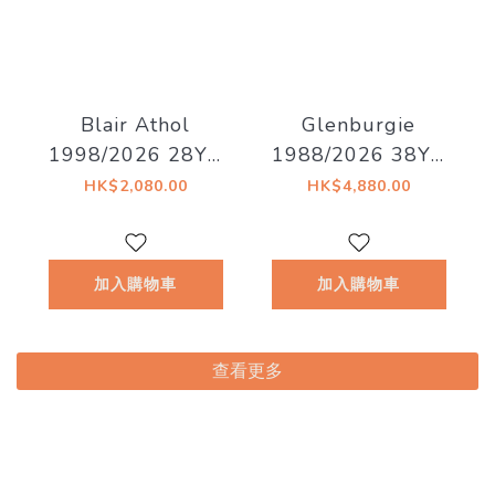
Blair Athol
Glenburgie
1998/2026 28YO
1988/2026 38YO
52.8% Decadent
Refill Hogshead
HK$2,080.00
HK$4,880.00
Drinks - Decadent
46.7% Decadent
Drams
Drinks -
Whiskyland
加入購物車
加入購物車
[Chapter Thirty
Two]
查看更多