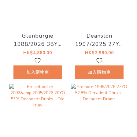
Glenburgie
Deanston
1988/2026 38YO
1997/2025 27YO
Refill Hogshead
Refill Hogshead
HK$4,880.00
HK$2,980.00
46.7% Decadent
50.4% Decadent
Drinks -
Drinks - Decadent
加入購物車
加入購物車
Whiskyland
Drams
[Chapter Thirty
Two]