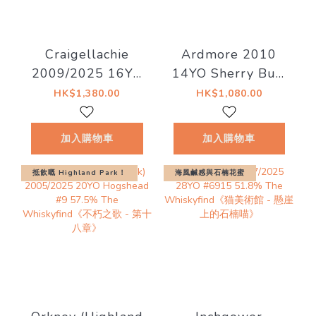
Craigellachie
Ardmore 2010
2009/2025 16YO
14YO Sherry Butt
Rum Barrel
#5460 56.7% The
HK$1,380.00
HK$1,080.00
C#3568 53.6%
Whiskyfind《Bar
The
Talk - An Tigh
加入購物車
加入購物車
Whiskyfind《水滸
Seinnse》現金價
傳 - 花和尚 魯智
$990
抵飲嘅 Highland Park！
海風鹹感與石楠花蜜
深》