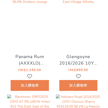
Panama Rum
Glengoyne
(AXXXLO)
2016/2026 10YO
2006/2021 15YO
Sherry Cask
HK$1,180.00
HK$899.00
Cask#57 56.4%
55.1% East
Drinkers lounge
Village Whisky
加入購物車
加入購物車