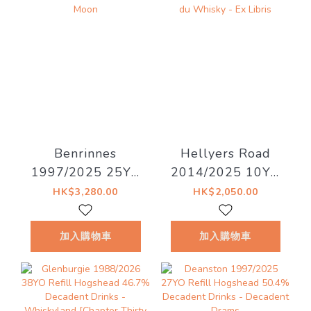
Benrinnes
Hellyers Road
1997/2025 25YO
2014/2025 10YO
47.3% LMDW
Oloroso Sherry
HK$3,280.00
HK$2,050.00
Artist #15 The
#14129.09 58.1%
Dark Side of the
La Maison du
加入購物車
加入購物車
Moon
Whisky - Ex Libris