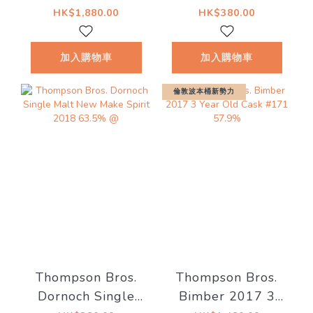
1st Fill Fino
Malt New Make
HK$1,880.00
HK$380.00
Sherry Butt 49.3%
Spirit 2019 60%
Thompson Bros.
@
加入購物車
加入購物車
(現金價 $1780）
倫敦波本桶新勢力
Thompson Bros.
Thompson Bros.
Dornoch Single
Bimber 2017 3