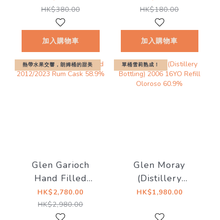
名）
Merchandise)
HK$380.00
HK$180.00
加入購物車
加入購物車
熱帶水果交響，朗姆桶的甜美
單桶雪莉熟成！
Glen Garioch
Glen Moray
Hand Filled
(Distillery
2012/2023 Rum
Bottling) 2006
HK$2,780.00
HK$1,980.00
Cask 58.9%
16YO Refill
HK$2,980.00
Oloroso 60.9%