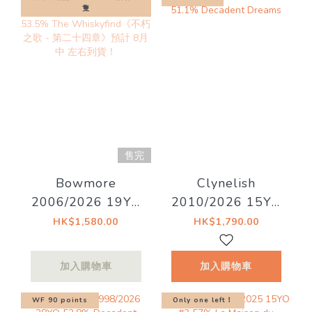
隻
售完
Bowmore
Clynelish
2006/2026 19YO
2010/2026 15YO
Bourbon Barrel
51.1% Decadent
HK$1,580.00
HK$1,790.00
#571 53.5% The
Dreams
Whiskyfind《不朽
加入購物車
加入購物車
之歌 - 第二十四
章》預計 8月中 左
WF 90 points
Only one left！