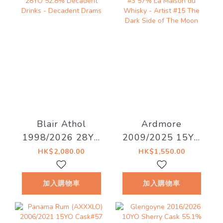
右到貨！
Blair Athol
Ardmore
1998/2026 28YO
2009/2025 15YO
52.8% Decadent
#3 57% La Maison
HK$2,080.00
HK$1,550.00
Drinks - Decadent
du Whisky - Artist
Drams
#15 The Dark Side
加入購物車
加入購物車
of The Moon