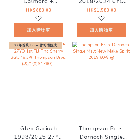
Dalmore +
2018/2024 6YO
Teaninich) 12YO
#56 56.5%
HK$880.00
HK$1,580.00
50% Thompson
Bottled for The
Bros.
MaltCask & Marc
加入購物車
加入購物車
27年首填 Fino 雪莉桶熟成
Glen Garioch
Thompson Bros.
1998/2025 27YO
Dornoch Single