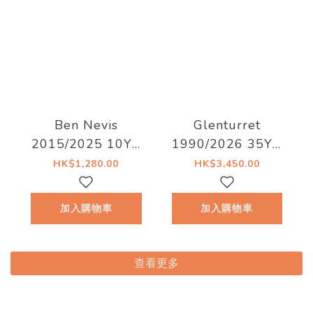
Ben Nevis
Glenturret
2015/2025 10YO
1990/2026 35YO
#202 58.3% La
Refill Hogshead
HK$1,280.00
HK$3,450.00
Maison du Whisky
41.5% Decadent
- Artist #15 The
Drinks -
加入購物車
加入購物車
Dark Side of The
Whiskyland
Moon
[Chapter Twenty
Nine]
查看更多