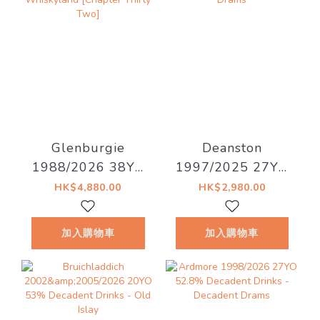
Glenburgie
Deanston
1988/2026 38YO
1997/2025 27YO
Refill Hogshead
Refill Hogshead
HK$4,880.00
HK$2,980.00
46.7% Decadent
50.4% Decadent
Drinks -
Drinks - Decadent
加入購物車
加入購物車
Whiskyland
Drams
[Chapter Thirty
Two]