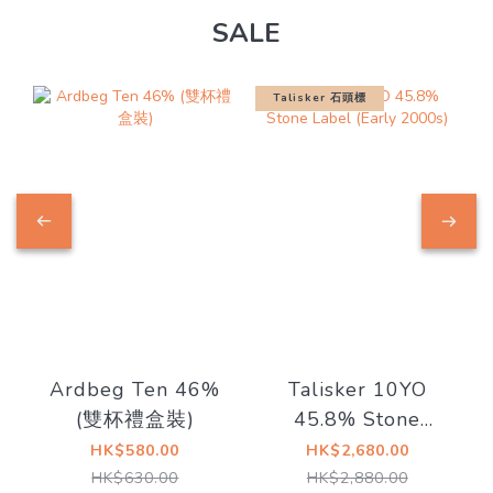
SALE
Talisker 石頭標
Ardbeg Ten 46%
Talisker 10YO
(雙杯禮盒裝)
45.8% Stone
Label (Early
HK$580.00
HK$2,680.00
2000s)
HK$630.00
HK$2,880.00