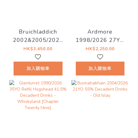
Bruichladdich
Ardmore
2002&2005/2026
1998/2026 27YO
20YO 53%
52.8% Decadent
HK$3,450.00
HK$2,250.00
Decadent Drinks -
Drinks - Decadent
Old Islay
Drams
加入購物車
加入購物車