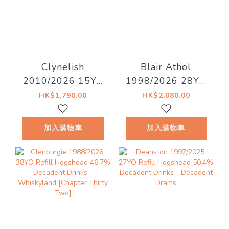
Clynelish
Blair Athol
2010/2026 15YO
1998/2026 28YO
51.1% Decadent
52.8% Decadent
HK$1,790.00
HK$2,080.00
Dreams
Drinks - Decadent
Drams
加入購物車
加入購物車