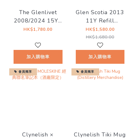
The Glenlivet
Glen Scotia 2013
2008/2024 15YO
11Y Refill
62.1% - The
Demerara Rum
HK$1,780.00
HK$1,580.00
Distillery Reserve
Finish 20/329-15
HK$1,680.00
Collection (200
57.0%
Year Anniversary
加入購物車
加入購物車
Edition)
會員獨享
會員獨享
Clynelish ×
Clynelish Tiki Mug