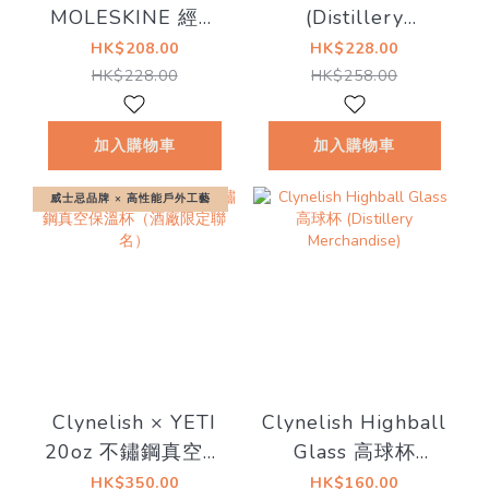
MOLESKINE 經典
(Distillery
聯名筆記本（酒廠
Merchandise)
HK$208.00
HK$228.00
限定）
HK$228.00
HK$258.00
加入購物車
加入購物車
威士忌品牌 × 高性能戶外工藝
Clynelish × YETI
Clynelish Highball
20oz 不鏽鋼真空保
Glass 高球杯
溫杯（酒廠限定聯
(Distillery
HK$350.00
HK$160.00